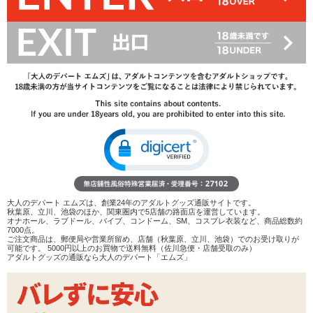
レビューを見る
検討リストへ追加
レビューを書く
商品へのお問い合わせ
数量：
カートに入れる
在庫状況：
即納
商品説明
<メーカーコメント>
大人のデパート エムズは、創業24年のアダルトグッズ通販サイトです。
水で簡単に流して消せる、ボディペイントクレヨン「カラダラクガ
秋葉原、立川、池袋のほか、関東圏内で5店舗の路面店を運営しています。
オナホール、ラブドール、バイブ、コンドーム、SM、コスプレ衣装など、商品総数約
キ」
7000点。
がお得な3本セットになってリニューアル!
ご注文商品は、郵便局や営業所留め、店舗（秋葉原、立川、池袋）でのお受け取りが
可能です。 5000円以上のお買物で送料無料（佐川急便・店舗受取のみ）
肌に優しい水性素材で色々ラクガキ出来ちゃう!?
アダルトグッズの通販なら大人のデパート「エムズ」
プレイがより楽しくなる、盛り上がるアイテム。肌との相性抜群の
赤・黒・紫の3色セット。