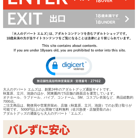
レビューを見る
検討リストへ追加
レビューを書く
商品へのお問い合わせ
数量：
カートに入れる
在庫状況：
即納
商品説明
ココがポイント
✓
強制M字開脚拘束が行える合皮製の足枷
大人のデパート エムズは、創業24年のアダルトグッズ通販サイトです。
✓
ベルト留めで長さの調節が可能。肌に当たる部分にはク
秋葉原、立川、池袋のほか、関東圏内で5店舗の路面店を運営しています。
ッションが入っています
オナホール、ラブドール、バイブ、コンドーム、SM、コスプレ衣装など、商品総数約
7000点。
✓
簡易アイマスクが付属しています
ご注文商品は、郵便局や営業所留め、店舗（秋葉原、立川、池袋）でのお受け取りが
可能です。 5000円以上のお買物で送料無料（佐川急便・店舗受取のみ）
アダルトグッズの通販なら大人のデパート「エムズ」
<メーカーコメント>
強制的にM字開脚させる事が出来るグッズです。
ノーマルなプレーに飽きた方、SMには興味があるけど踏み込めない
方、コスプレならという初心者の方にも安心、安全にお使いいただ