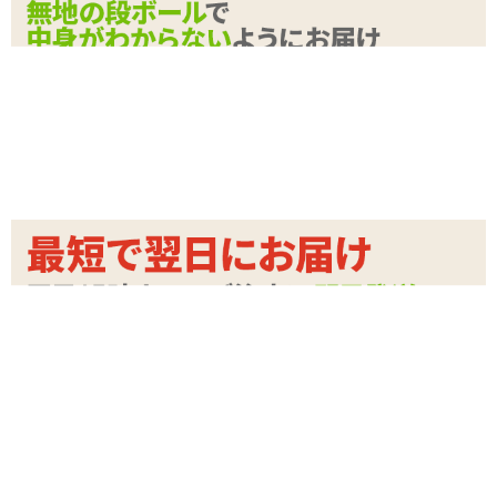
けます。
アイマスクのおまけ付きなので、本製品をご使用の際着用すればよ
り一層ドキドキ感が増す事間違いなしです。暗闇の中いつ襲ってく
れるか、何をされるか分からない上、足の自由がきかない中でのド
キドキ感を是非お楽しみ下さい。
続きを読む
サイズ：フリー（太もも周囲70cm）
商品詳細
クッション部：36cm×6cm×2cm
※ベルト部分の長さは調節可能です。
商品名
SMVIP 簡単M字開脚足枷ベルト アイマスク付
商品コード
TOY-8109001
【注意事項】
本製品はジョークグッズとなります。その他の目的でご使用になら
メーカー価
オープン価格
れた際の責任等一切負いかねますのでご了承ください。
格
購入価格
3,630
円(税込)
パッケージサイズ（mm）:H380×W180×D60
原産国:中国
ポイント
165P
材質:合皮、ウレタン
カテゴリ
足枷