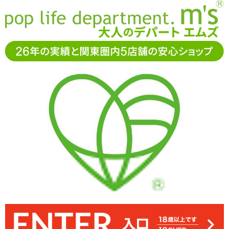
お電話でもご注文・ご相談可能です。お気軽に
0120-361-969
11-15時まで受付（土日
祝休）
アダルトグッズ通販「エムズ」TOP
SMグッズ
足枷
SMVIP 簡単M字開脚足枷ベルト アイマスク付
SMVIP 簡単M字開脚足枷ベルト アイマスク付
強制的にM字開脚を行える合皮製の足枷「SMVIP 簡単M字開脚足枷
長さはベルトで調節が可能。足と首裏の肌が当たる部分はクッショ
ベルト アイマスク付」
ンが入っています
3,630
円(税込)
OPEN
→