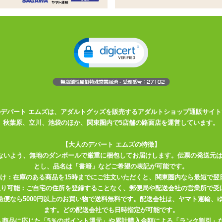
Oが生み出す、気品あるSMの世界を貴
レザーを使ったシンプルなシリコンボ
イエンドSMグッズシリーズ
を使用し、気品あるデザインが施されています
ルボールギャグです
のデパート エムズは、アダルトグッズを販売するアダルトショップ通販サイト
秋葉原、立川、池袋のほか、関東圏内で5店舗の路面店を運営しています。
コレクションです。
【大人のデパート エムズの特徴】
き、文化を介して中国のセクシャルプレジャーマーケットを再定義するた
ないよう、無地のダンボールで厳重に梱包してお届けします。伝票の発送元
とし、品名は「書籍」などご希望の表記が可能です。
のアダルトグッズに焦点を当てた手頃な価格の高級ブランドで、製品は海
届け：在庫のある商品を15時までにご注文いただくと、関東圏内なら最短で翌
取り可能：ご自宅の住所を登録することなく、郵便局や配送会社の営業所で受
川急便なら5000円以上のお買い物で送料無料です。配送会社は、ヤマト運輸
ます。どの配送会社でも日時指定が可能です。
ャグです。
入商品に応じた「5％のポイント還元」や累計購入金額による「ランク割引」