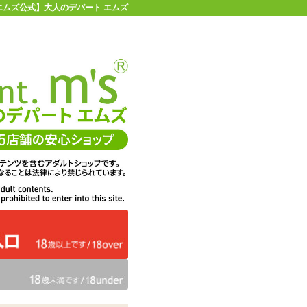
ズ | 【エムズ公式】大人のデパート エムズ
店舗情報・地図
お買い物ガイド
ヘルプ
お問い合わせ
0
イページ
カゴを見る
 Ball Gag アプコ シリコンソリッドミディアムボー
在庫状況：
販売終了
6,039
エムズ価格：
円(税込)
274P
ポイント：