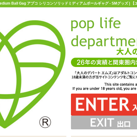
Solid Medium Ball Gag アプコ シリコンソリッドミディアムボールギャグ - SMグッ
お買い物ガイド
お問い合わせ
マ
Mグッズ
口枷・猿ぐつわ
UPKO Silicone Solid Medium
Medium Ball Gag アプコ シリコンソリッドミディアム
も使用するイタリアレザーを使用し、シリコン部分も安全
リーズ「UPKO Silicone Solid Medium Ball Gag
4cm。男女問わずお使いいただけるサイズです
ンソリッドミディアムボールギャグ」
試験をクリアしています