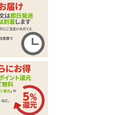
UPKO Silicone Solid
Medium Ball Gag ア
商品名
プコ シリコンソリ
ッドミディアムボー
ルギャグ
商品コード
110107003
メーカー価
オープン価格
格
購入価格
6,039
円(税込)
ポイント
274P
カテゴリ
口枷・猿ぐつわ
付属品
収納袋
この商品について問い合わせ