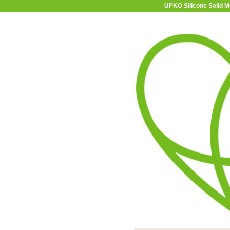
UPKO Silicone 
11-15時まで受付
0120-361-969
(土日祝休)
商品を探す
ヘルプ
アダルトグッズ通販「エムズ」TOP
S
ルギャグ
UPKO Silicone Solid 
ボールギャグ
レザー部分はハイブランド
新興メーカー・UPKOのSMグッズシ
ボール部分は直径
シリコ