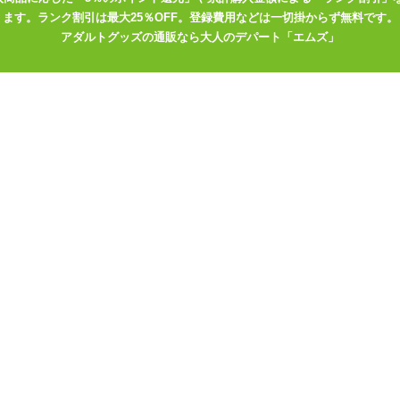
かりと頭部にフィットします。
ます。ランク割引は最大25％OFF。登録費用などは一切掛からず無料です。
アダルトグッズの通販なら大人のデパート「エムズ」
に合格したものを使用。口内だけでなく、身体に害のない素材です。
を抑えます。 柔らかい革のストラップは快適に着用できます。
ます。
最適です。
コン
cm～48cm
用できます。
かい綿の布とワックスで洗浄してください。革製品は水では洗浄できませ