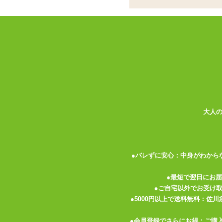
新興ブランド・UPK
方に……
柔らかなイタリアン
ールギャグ
ココがポイント
✓
実用性と装飾性を兼ね備えた、ハ
✓
ハイブランドでも使われる上質革
✓
シリコン素材を使用した、シンプ
大人
<メーカーコメント>
ドールシリーズはUPKOとZALOの共同
UPKOは、ボンデージSMの分野に基づ
●バレずに安心：中身がわから
めの新しいブランドです。
ZALOは、女性やプライベートケア向け
●最短で翌日にお
外の約30地域に販売されています。
●ご自宅以外でお受け
●5000円以上で送料無料：佐
■製品説明
・弾力のあるシリコンで作られたボールギ
●会員登録でさらにお得：ご購