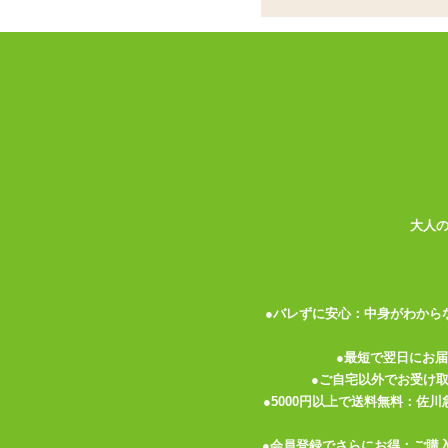
滴る様はまさに血の雫
ココがポイント
✓
融点の低いプレイ用の低温ローソ
✓
持ちやすいロングタイプ、沢山垂
✓
根元が細いので単独では立ちませ
SMプレイという単語から連想されるもの
ラーローソク 雫 赤」はSMのイメージに
の身体を美しく彩ります。
大人
SM専用に融点が低く作られた低温ローソ
ローソクですので持っている方も手が熱く
うか。
●バレずに安心：中身がわから
炎を灯したままにしておくとロウがどんど
●最短で翌日にお
また一方向にだけ傾けているとローソクが
●ご自宅以外でお受け
にして均一に溶けるようにするのがオスス
●5000円以上で送料無料：佐
●会員登録でさらにお得：ご購
低温とはいえ熱さは感じます。 初めての