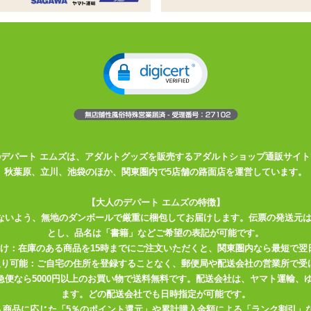
ク
らしたい時にもオススメ
ん。火の元にはご注意を
は色々ありますね。 縛り、鞭、浣腸・・・そしてロウソク。 「低温カ
ぴったりのカラー、 赤色の低温ローソクです。 ポタポタと垂れる雫がM
のデパート エムズは、アダルトグッズを販売するアダルトショップ通販サイト
秋葉原、立川、池袋のほか、関東圏内で5店舗の路面店を運営しています。
クなので、 炎を灯すとすぐに溶け出してプレイを開始できます。 長い
ならず、 ビギナーご主人様・女王様にも使いやすいのではないでしょ
【大人のデパート エムズの特徴】
ないよう、無地のダンボールで厳重に梱包してお届けします。伝票の発送元
とし、品名は「書籍」などご希望の表記が可能です。
ん溶けてしまうので垂らさないときは火を消したほうがよいでしょう。
届け：在庫のある商品を15時までにご注文いただくと、関東圏内なら最短で翌
どんどん偏って溶けてしまうので、 ローソク本体をくるくる回すよう
取り可能：ご自宅の住所を登録することなく、郵便局や配送会社の営業所で受
メです。
川急便なら5000円以上のお買い物で送料無料です。配送会社は、ヤマト運輸
ます。どの配送会社でも日時指定が可能です。
入商品に応じた「5％のポイント還元」や累計購入金額による「ランク割引」
方や慣れていない方は、遠くから少量ずつ垂らすなどして様子を見なが