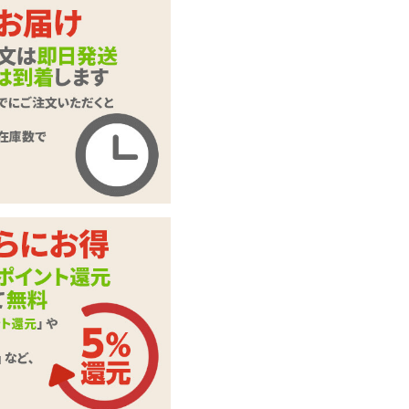
低温カラーローソク
商品名
雫 赤
商品コード
SM-0722
メーカー価
990
円(税込)
格
購入価格
693
円(税込)
ポイント
31P
カテゴリ
蝋燭(ロウソク)
本体サイ
全長:23.5cm、最大
ズ・容量
径4cm、直径:2.5cm
この商品について問い合わせ