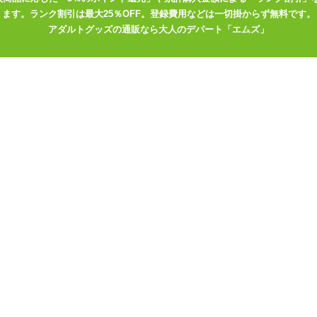
ます。ランク割引は最大25％OFF。登録費用などは一切掛からず無料です。
肌にはローションなどをぬっておくと、 身体についたロウがはがしやす
アダルトグッズの通販なら大人のデパート「エムズ」
非常に取れづらく処理が大変になります。 ご使用時はレジャーシートや
するとよいでしょう。 根元が細く立てておくのには向きません。火の
えもしますので、 プロの方やショーなどに使ってもいいですね。 ロー
なっていくMの表情を引き出す小道具としてお使いください。