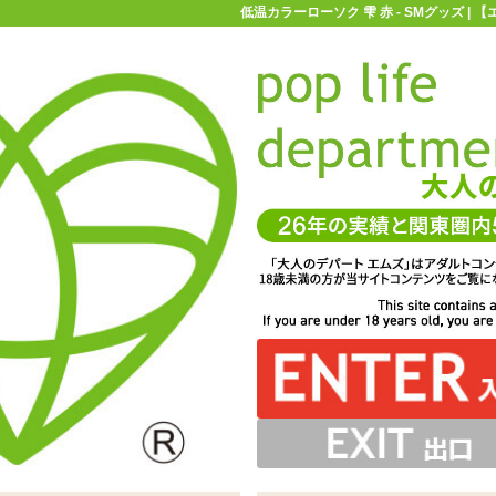
低温カラーローソク 雫 赤 - SMグッズ |
お買い物ガイド
お問い合わせ
マ
Mグッズ
蝋燭(ロウソク)
低温カラーローソク 雫 赤
すく、沢山垂らしたい時にもオススメです ※サイズはエム
ズ実測値です