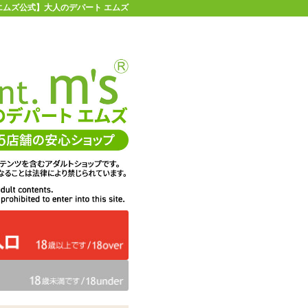
 【エムズ公式】大人のデパート エムズ
店舗情報・地図
お買い物ガイド
ヘルプ
お問い合わせ
0
イページ
カゴを見る
在庫状況：
販売終了
30%OFF
メーカー価格：
990
円(税込)
693
エムズ価格：
円(税込)
31P
ポイント：