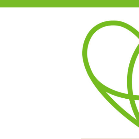
11-15時まで受付
0120-361-969
(土日祝休)
商品を探す
ヘルプ
アダルトグッズ通販「エムズ」TOP
S
低温カラーローソク 雫 赤
3.50
レビューを見る（2）
長さがありますので持ちや