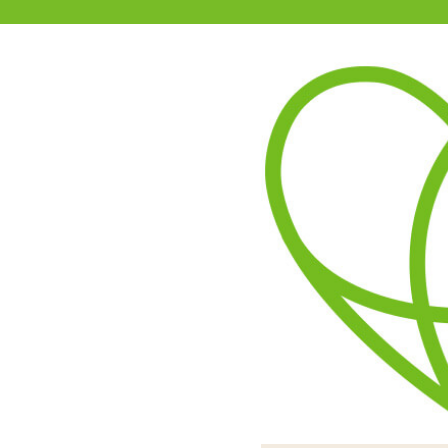
11-15時まで受付
0120-361-969
(土日祝休)
商品を探す
ヘルプ
アダルトグッズ通販「エムズ」TOP
S
超低温SM専用ローソク 血飛
3.50
レビューを見る（4）