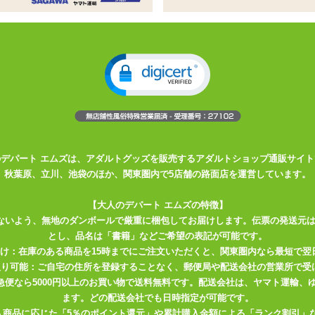
は最高潮!
鮮やかな低温ローソク
らしやすい太めタイプです
プレイ。 血のように深い赤色のロウが、身体中に広がる様はまさに『血
ソク 血飛沫 ちしぶき 単寸」 は、熱さに苦悶の表情を浮かべるマゾの身
のデパート エムズは、アダルトグッズを販売するアダルトショップ通販サイト
秋葉原、立川、池袋のほか、関東圏内で5店舗の路面店を運営しています。
クなので、 炎を灯すとすぐに溶け出してプレイを開始できます。 本体
めやすく、 ロウソクプレイに向いた形状です。
【大人のデパート エムズの特徴】
ないよう、無地のダンボールで厳重に梱包してお届けします。伝票の発送元
ん溶け出してしまい芯の部分が沈んでしまう可能性がありますので、
とし、品名は「書籍」などご希望の表記が可能です。
とよいでしょう。 一方向にだけ傾けているとローソクが偏って溶けて
届け：在庫のある商品を15時までにご注文いただくと、関東圏内なら最短で翌
すようにして均一に溶けるようにするのがオススメです。
取り可能：ご自宅の住所を登録することなく、郵便局や配送会社の営業所で受
川急便なら5000円以上のお買い物で送料無料です。配送会社は、ヤマト運輸
方や慣れていない方は、遠くから少量ずつ垂らすなどして様子を見なが
ます。どの配送会社でも日時指定が可能です。
入商品に応じた「5％のポイント還元」や累計購入金額による「ランク割引」
肌にはローションなどをぬっておくと、 身体についたロウがはがしやす