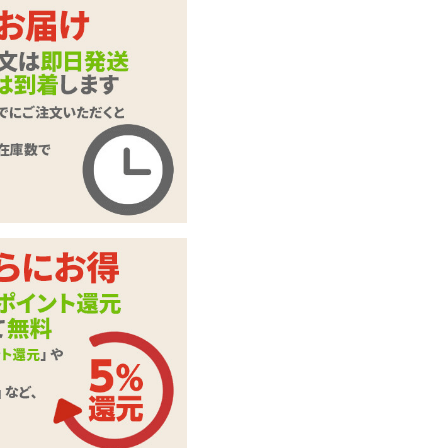
商品名
ソク 血飛沫 ちしぶ
き 短寸
商品コード
600500004
メーカー価
オープン価格
格
購入価格
451
円(税込)
ポイント
20P
カテゴリ
蝋燭(ロウソク)
本体サイ
全長:6cm 直径:5cm
ズ・容量
この商品について問い合わせ
商品情報をメールで送る