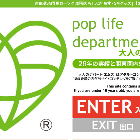
超低温SM専用ローソク 血飛沫 ちしぶき 短寸 - SMグッズ |
お買い物ガイド
お問い合わせ
マ
Mグッズ
蝋燭(ロウソク)
超低温SM専用ローソク 血飛沫 ちしぶき
沫 ちしぶき 短寸