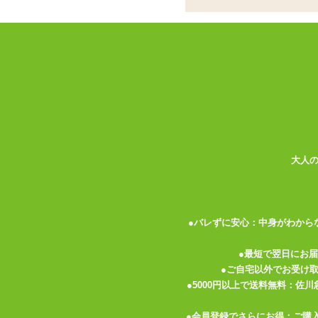
雰囲気も楽しめて興奮
ココがポイント
✓
深い赤色がまるで血飛沫のように
✓
プロ御用達!ロウが溜めやすく垂
✓
火の元には充分にご注意を!
SMプレイには欠かせないローソク垂らし
飛沫(ちしぶき)』。 「超低温SM専用ロー
体を美しく彩ります。
大人
SM専用に融点が低く作られた低温ローソ
に太さがありますので芯の根元にロウを溜
●バレずに安心：中身がわから
炎を灯したままにしておくとロウがどんど
プレイを中断するときはその都度火を消す
●最短で翌日にお
しまうので、 ローソク本体をくるくる回
●ご自宅以外でお受け
●5000円以上で送料無料：佐
低温とはいえ熱さは感じます。 初めての
●会員登録でさらにお得：ご購
ら使ってください。 ロウを垂らす前のお