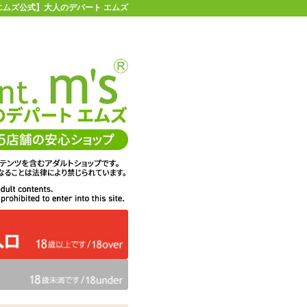
 【エムズ公式】大人のデパート エムズ
店舗情報・地図
お買い物ガイド
ヘルプ
お問い合わせ
0
イページ
カゴを見る
 短寸
在庫状況：
販売終了
451
エムズ価格：
円(税込)
20P
ポイント：
超低温SM専用ロー