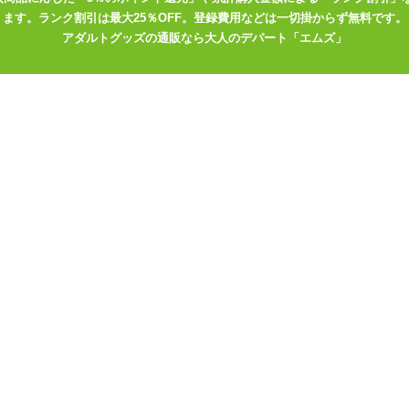
ます。ランク割引は最大25％OFF。登録費用などは一切掛からず無料です。
アダルトグッズの通販なら大人のデパート「エムズ」
非常に取れづらく処理が大変になります。 ご使用時はレジャーシートや
するとよいでしょう。 火の取り扱いなので火の元には充分にご注意
ローソク好きのマゾにはたっぷりと使える
「超低温SM専用ローソク 血
や少量で楽しむ方は使いきりしやすい
「超低温SM専用ローソク 血飛沫 ち