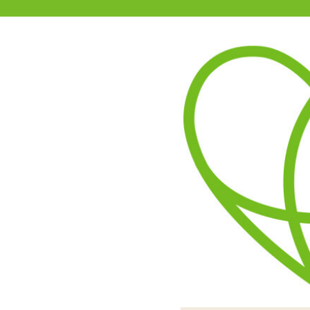
11-15時まで受付
0120-361-969
(土日祝休)
商品を探す
ヘルプ
アダルトグッズ通販「エムズ」TOP
S
紅椿 足枷
5.00
レビューを見る（1）
足枷は地が黒、ベルト穴や
「紅椿 足枷」赤と黒を基調
地の部分には厚みがあり拘
外側には金具がついている
拘束