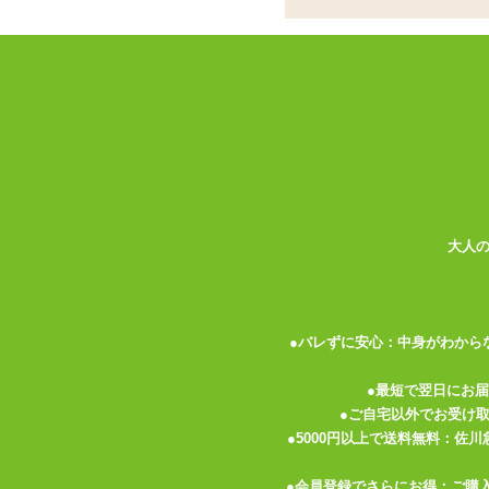
足枷
紅椿ブランド発、ベー
リーズ
ココがポイント
✓
初めてのSMから使えるラインナ
✓
オーソドックスなチェーン付きの
✓
肌に当たる部分は厚手でクッショ
<メーカーコメント>
大人
知る人ぞ知る伝説のSM女王・紅椿。
SMを知り尽くした彼女がプロデュースし
機能性を完備した「これからSMを始めた
●バレずに安心：中身がわから
相手はもう貴方から逃げられない…そんな
●最短で翌日にお
クッション性も高く、きつく止めても大丈
●ご自宅以外でお受け
●5000円以上で送料無料：佐
▼赤と黒を基調とした美しいデザイン。紅
■
紅椿 手錠
●会員登録でさらにお得：ご購