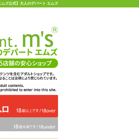
| 【エムズ公式】大人のデパート エムズ
店舗情報・地図
お買い物ガイド
ヘルプ
お問い合わせ
0
イページ
カゴを見る
在庫状況：
販売終了
33%OFF
メーカー価格：
2,145
円(税込)
1,430
エムズ価格：
円(税込)
65P
ポイント：