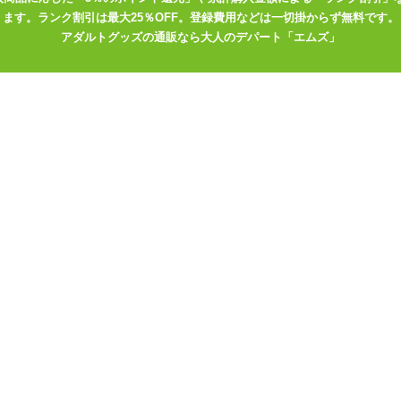
手で負荷がかかりづらい手枷
ます。ランク割引は最大25％OFF。登録費用などは一切掛からず無料です。
アダルトグッズの通販なら大人のデパート「エムズ」
の首輪。チェーン付きリード付属
ひとつになった責め具
後頭部は編み上げで調節可能
。顔のハーネスのような拘束具
手で負荷がかかりづらい足枷