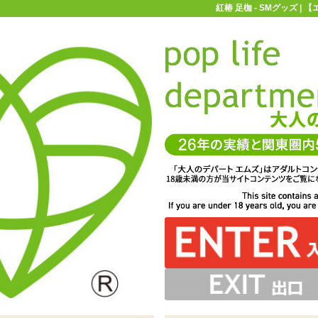
紅椿 足枷 - SMグッズ 
お買い物ガイド
お問い合わせ
マ
Mグッズ
紅椿
紅椿 足枷
金具の部分が赤。コントラストがおしゃれですね ※サイズ
としたデザインのベーシックなSMグッズシリーズです ※
束の負担を軽減。ただし強く締めすぎたり極端に長時間の
ので手錠同士を繋いだり、他の拘束具との連結も可能です
はしないようにお気をつけください
サイズはエムズ実測値です
はエムズ実測値です