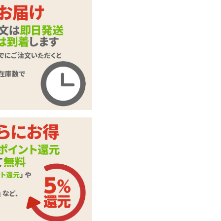
商品名
紅椿 足枷
商品コード
110110002
メーカー価
2,145
円(税込)
格
購入価格
1,430
円(税込)
ポイント
65P
カテゴリ
紅椿
素材・成分
PU、スチール
この商品について問い合わせ
商品情報をメールで送る