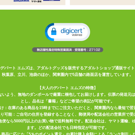
シックなラインナップのSMグッズシ
ップ。赤と黒を基調としたデザインのSMグッズシリーズ
足枷。足首の拘束用として幅広い層にオススメ
ン性が高く、M側の負担を軽減
のデパート エムズは、アダルトグッズを販売するアダルトショップ通販サイト
秋葉原、立川、池袋のほか、関東圏内で5店舗の路面店を運営しています。
て誕生したこのシリーズは、黒と赤を基調とした美麗なデザインと高い
【大人のデパート エムズの特徴】
い」初級者向けのラインナップです。
ないよう、無地のダンボールで厳重に梱包してお届けします。伝票の発送元
とし、品名は「書籍」などご希望の表記が可能です。
愛の形をお楽しみください。
届け：在庫のある商品を15時までにご注文いただくと、関東圏内なら最短で翌
夫です。
取り可能：ご自宅の住所を登録することなく、郵便局や配送会社の営業所で受
川急便なら5000円以上のお買い物で送料無料です。配送会社は、ヤマト運輸
椿ブランドの初心者向けSMグッズシリーズはこちら
ます。どの配送会社でも日時指定が可能です。
入商品に応じた「5％のポイント還元」や累計購入金額による「ランク割引」