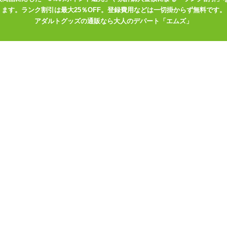
ます。ランク割引は最大25％OFF。登録費用などは一切掛からず無料です。
アダルトグッズの通販なら大人のデパート「エムズ」
け】電マが気持ち良
【初心者向け】大人のデパー
る使い方や選び方・
トで人気の電マ!選び方やお
処女は電マを使っ
を紹介
すすめを紹介
夫?
プで選ぶ
>
コードレスローター
プで選ぶ
>
電マ
>
ローター・電マ