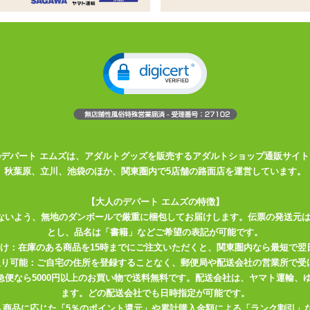
のデパート エムズは、アダルトグッズを販売するアダルトショップ通販サイト
秋葉原、立川、池袋のほか、関東圏内で5店舗の路面店を運営しています。
【大人のデパート エムズの特徴】
ないよう、無地のダンボールで厳重に梱包してお届けします。伝票の発送元
とし、品名は「書籍」などご希望の表記が可能です。
届け：在庫のある商品を15時までにご注文いただくと、関東圏内なら最短で翌
取り可能：ご自宅の住所を登録することなく、郵便局や配送会社の営業所で受
川急便なら5000円以上のお買い物で送料無料です。配送会社は、ヤマト運輸
ます。どの配送会社でも日時指定が可能です。
入商品に応じた「5％のポイント還元」や累計購入金額による「ランク割引」