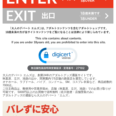
レビューを見る
検討リストへ追加
レビューを書く
商品へのお問い合わせ
在庫状況：
販売終了
商品説明
1アイテム追加するだけで、いつものランジェリーが刺激的に!
手軽に楽しめるキャッツアイマスクです。
妖艶なレースの仮面をつければ、まるで別人になったよう。いつも
大人のデパート エムズは、創業24年のアダルトグッズ通販サイトです。
秋葉原、立川、池袋のほか、関東圏内で5店舗の路面店を運営しています。
と違う自分を楽しめます。
オナホール、ラブドール、バイブ、コンドーム、SM、コスプレ衣装など、商品総数約
7000点。
後ろでリボンを結ぶタイプなので、締め付け感もなくライトな付け
ご注文商品は、郵便局や営業所留め、店舗（秋葉原、立川、池袋）でのお受け取りが
心地です。
可能です。 5000円以上のお買物で送料無料（佐川急便・店舗受取のみ）
アダルトグッズの通販なら大人のデパート「エムズ」
4種類のタイプがございます♪