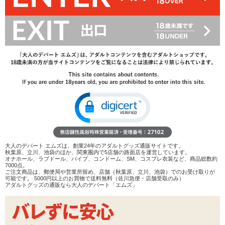
レビューを見る
検討リストへ追加
レビューを書く
商品へのお問い合わせ
在庫状況：
販売終了
商品説明
1アイテム追加するだけで、いつものランジェリーが刺激的に!
手軽に楽しめるキャッツアイマスクです。
妖艶なレースの仮面をつければ、まるで別人になったよう。いつも
と違う自分を楽しめます。
大人のデパート エムズは、創業24年のアダルトグッズ通販サイトです。
秋葉原、立川、池袋のほか、関東圏内で5店舗の路面店を運営しています。
顔の凹凸にあわせた立体的なつくり。後ろでリボンを結ぶタイプな
オナホール、ラブドール、バイブ、コンドーム、SM、コスプレ衣装など、商品総数約
7000点。
ので、締め付け感もなくライトな付け心地です。
ご注文商品は、郵便局や営業所留め、店舗（秋葉原、立川、池袋）でのお受け取りが
可能です。 5000円以上のお買物で送料無料（佐川急便・店舗受取のみ）
アダルトグッズの通販なら大人のデパート「エムズ」
4種類のタイプがございます♪
■
ストレンジャーマスクC