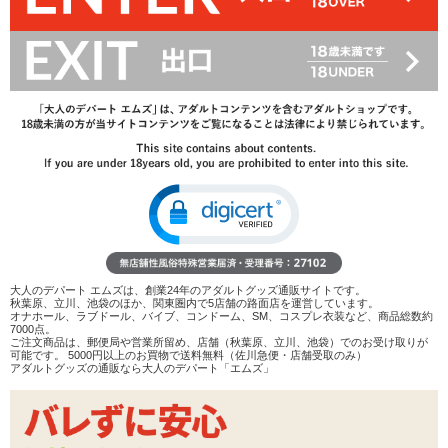
レビューを見る
検討リストへ追加
レビューを書く
商品へのお問い合わせ
サイズ：
5mm #83
6mm #84
7mm #85
4mm #82
8mm #86
9mm #87
10mm #88
在庫状況：
販売終了
大人のデパート エムズは、創業24年のアダルトグッズ通販サイトです。
秋葉原、立川、池袋のほか、関東圏内で5店舗の路面店を運営しています。
商品説明
オナホール、ラブドール、バイブ、コンドーム、SM、コスプレ衣装など、商品総数約
7000点。
ご注文商品は、郵便局や営業所留め、店舗（秋葉原、立川、池袋）でのお受け取りが
ココがポイント
可能です。 5000円以上のお買物で送料無料（佐川急便・店舗受取のみ）
アダルトグッズの通販なら大人のデパート「エムズ」
✓
『CBTGOODS』厳選!ハイクォリティな尿道責めグッズ
✓
全長約19cm。太さ4mm～10mmを揃えた金属製の拡張
用ブジー
✓
凹凸はなく先端は丸みを帯びた形状。ご自身のサイズに