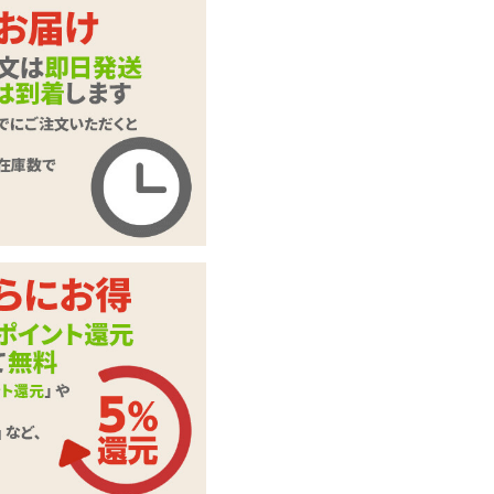
003 ゼロゼロスリー
商品名
スムースパウダー 1
0個入り
商品コード
580200027
メーカー価
2,200
円(税込)
格
購入価格
1,276
円(税込)
ポイント
58P
カテゴリ
オカモト
この商品について問い合わせ
商品情報をメールで送る