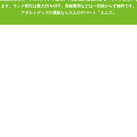
ます。ランク割引は最大25％OFF。登録費用などは一切掛からず無料です。
アダルトグッズの通販なら大人のデパート「エムズ」
年最新版】はじめて
のおもちゃ【ローシ
ンドーム／アナルグ
Mグッズ】