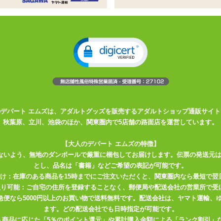
タイプの潤滑剤がついたサラサラ感の
り、オカモトの003シリーズ。
も多いのですが、
ァの機能がついちゃってます。
まに、珍しいパウダータイプの潤滑剤がついています。
えます。
のデパート エムズは、アダルトグッズを販売するアダルトショップ通販サイト
面がツルツルになっていて、
秋葉原、立川、池袋のほか、関東圏内で5店舗の路面店を運営しています。
慮がされています。
【大人のデパート エムズの特徴】
なコンドームが欲しい!
ないよう、無地のダンボールで厳重に梱包してお届けします。伝票の発送元
とし、品名は「書籍」などご希望の表記が可能です。
届け：在庫のある商品を15時までにご注文いただくと、関東圏内なら最短で翌
取り可能：ご自宅の住所を登録することなく、郵便局や配送会社の営業所で受
川急便なら5000円以上のお買い物で送料無料です。配送会社は、ヤマト運輸
ます。どの配送会社でも日時指定が可能です。
入商品に応じた「5％のポイント還元」や累計購入金額による「ランク割引」