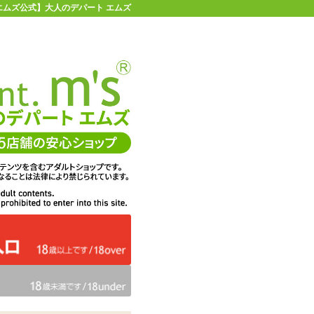
 【エムズ公式】大人のデパート エムズ
店舗情報・地図
お買い物ガイド
ヘルプ
お問い合わせ
0
イページ
カゴを見る
個入り
在庫状況：
販売終了
42%OFF
メーカー価格：
2,200
円(税込)
1,276
エムズ価格：
円(税込)
58P
ポイント：