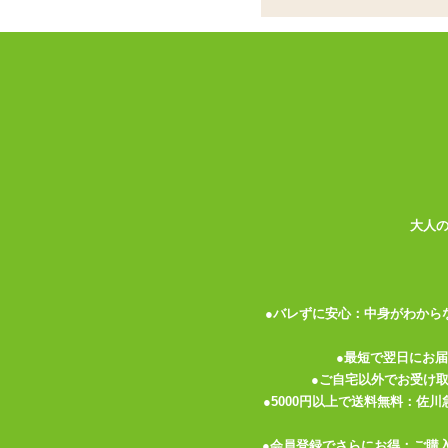
スムースはパウダー
あるタイプ
薄型コンドームの先駆けといったらやっぱ
その素材の素晴らしさから、根強いファン
その素晴らしいコンドームにプラスアルフ
【スムース】は、装着感と機能性はそのま
手がべたつくことなく、サラサラ感が味わ
大人
また、個別包装の袋は表面がザラザラ、裏
暗いところでも裏表を間違えないような配
薄いだけでは満足できない、もっと高機能
●バレずに安心：中身がわから
そんな欲張りさんにぜひオススメです。
●最短で翌日にお
●ご自宅以外でお受け
●5000円以上で送料無料：佐
●会員登録でさらにお得：ご購