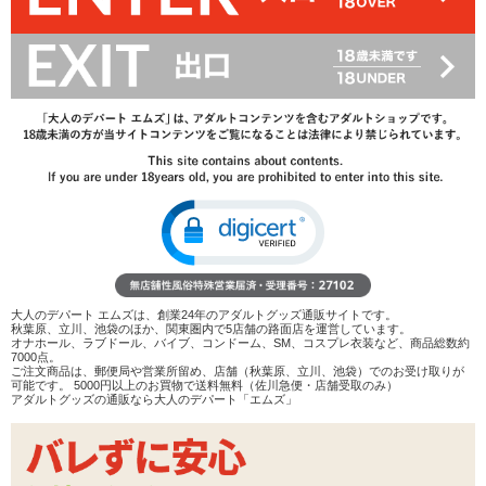
レビューを見る
検討リストへ追加
レビューを書く
商品へのお問い合わせ
タイプ：
FREAK フリーク
TINPITA ティンピタ
在庫状況：
販売終了
商品説明
大人のデパート エムズは、創業24年のアダルトグッズ通販サイトです。
秋葉原、立川、池袋のほか、関東圏内で5店舗の路面店を運営しています。
ココがポイント
オナホール、ラブドール、バイブ、コンドーム、SM、コスプレ衣装など、商品総数約
7000点。
✓
某お菓子のパロディパッケージコンドーム
ご注文商品は、郵便局や営業所留め、店舗（秋葉原、立川、池袋）でのお受け取りが
可能です。 5000円以上のお買物で送料無料（佐川急便・店舗受取のみ）
✓
コンドームはラテックス製、ゼリー加工の施されたノー
アダルトグッズの通販なら大人のデパート「エムズ」
マルタイプです
✓
プレゼントや誘いのフックにはもちろん、プラケースな
ので持ち歩きにも便利です