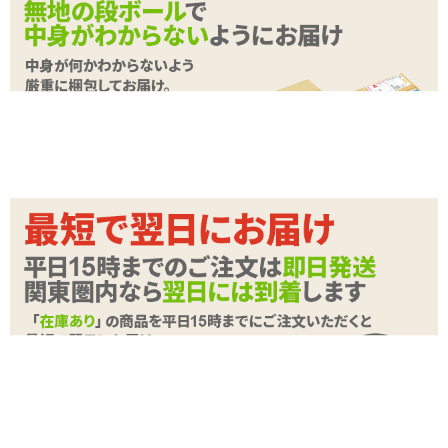
常に持ち歩くのが男性としてのエチケット。
どこかで見たことあるようなパッケージのコンドームです。
サッと取り出しアピールすればその後の展開もスマートにキマるか
も？
コンドームはゼリー加工の施されたラテックス製のノーマルなタイ
プです。
色：ピンク
続きを読む
味：なし
香り：なし
商品詳細
加工：ゼリー加工
素材：天然ゴムラテックス製
商品名
フリスク型コンドーム 2個入り
商品コード
090111001
メーカー価
499
円(税込)
格
購入価格
499
円(税込)