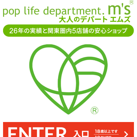
お電話でもご注文・ご相談可能です。お気軽に
0120-361-969
11-15時まで受付（土日
祝休）
アダルトグッズ通販「エムズ」TOP
コンドーム
ノーマルコ
ンドーム
フリスク型コンドーム 2個入り
フリスク型コンドーム 2個入り
4.00
レビューを見る（1）
某清涼菓子を真似たパッケージのコンドーム「フリスク型コンドー
包装はやや見づらいですが、表になる方はロゴがプリントされてい
精液だまりとゼリー以外、突起や表面加工のないノーマルなタイプ
コンドームはラテックス製です
です ※サイズはエムズ実測値です
ム 2個入り TINPITA ティンピタ」
ます
499
円(税込)
499円(税込)
→