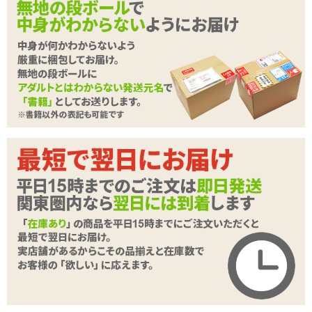
商品名
すぐぴた
商品コード
580400025
メーカー価
1,100
円(税込)
格
購入価格
517
円(税込)
ポイント
23P
カテゴリ
コンドーム
入数
8個
商品情報をメールで送る