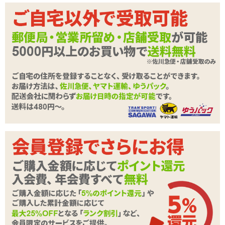
関連する特集ページ
【2026年最新版】はじ
真中つぐ おもちゃのお
めてのおとなのおもち
勉強 「スマートに着け
ゃ【ローション／コン
たらモテちゃうか
ドーム／アナルグッズ
も……?」
／SMグッズ】
男の性の悩み
レビュー
慣れが必要かな?
2
2018/01/05
名無しさん
彼が暗がりで装置する際に、裏表をたまに間違えてしまうので、