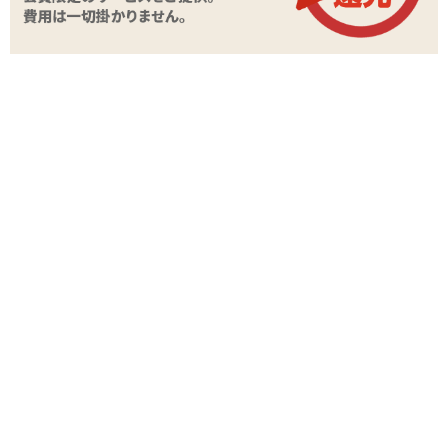
試してみました。 すぐぴたとあり期待しましたが、はじめての
装着時は慣れない仕様で別な意味でもたつきました。 慣れてし
まえば使いやすいかもしれませんが、彼的にはイマイチでし
た。 女性側からみて、合う人には合いそうに見えたので、装着
が苦手でもたつく方には試す価値はありそう。
この口コミは参考になりましたか？
»不適切なレビューを報告する
意外にコツがいる
3
2014/08/31
名無しさん
着けるのに意外にコツがいります。まるでコンビニのおにぎりの
フィルムのような･・・慣れれば便利そうですが。私は普通のや
つの方が良いかな。むしろなれてるぶん着けやすいから。
この口コミは参考になりましたか？
»不適切なレビューを報告する
レビューを投稿する