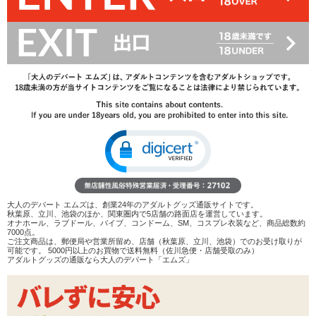
レビューを書く
商品へのお問い合わせ
個数：
12個入り
8個入り
在庫状況：
販売終了
商品説明
ウェーブ加工も売りのひとつです。
大人のデパート エムズは、創業24年のアダルトグッズ通販サイトです。
秋葉原、立川、池袋のほか、関東圏内で5店舗の路面店を運営しています。
カラー:ピンク
オナホール、ラブドール、バイブ、コンドーム、SM、コスプレ衣装など、商品総数約
7000点。
テープ装着式
ご注文商品は、郵便局や営業所留め、店舗（秋葉原、立川、池袋）でのお受け取りが
可能です。 5000円以上のお買物で送料無料（佐川急便・店舗受取のみ）
ゼリー付
アダルトグッズの通販なら大人のデパート「エムズ」
商品詳細