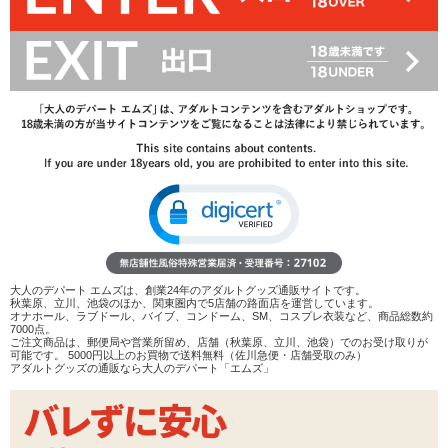
レビューを見る
検討リストへ追加
レビューを書く
商品へのお問い合わせ
在庫状況：
販売終了
商品説明
サイズ:W約91cm×D約35cm
綿100%(日本製)
大人のデパート エムズは、創業24年のアダルトグッズ通販サイトです。
商品詳細
秋葉原、立川、池袋のほか、関東圏内で5店舗の路面店を運営しています。
オナホール、ラブドール、バイブ、コンドーム、SM、コスプレ衣装など、商品総数約
7000点。
商品名
【SALE】和柄てぬぐい 48手
ご注文商品は、郵便局や営業所留め、店舗（秋葉原、立川、池袋）でのお受け取りが
可能です。 5000円以上のお買物で送料無料（佐川急便・店舗受取のみ）
商品コード
MS50
アダルトグッズの通販なら大人のデパート「エムズ」
メーカー価
オープン価格
格