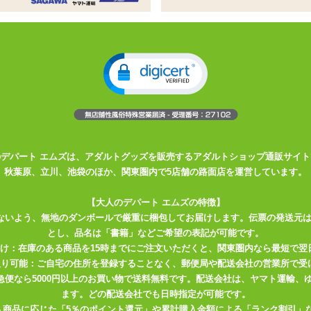
した手触りの電池式遠隔ローター
、指などにかけられるロープつき
レイにオススメの一時停止機能搭載♪
活防水 単4電池3本付き
&リズムアクション
mの距離からでも遠隔操作可能
のデパート エムズは、アダルトグッズを販売するアダルトショップ通販サイト
秋葉原、立川、池袋のほか、関東圏内で5店舗の路面店を運営しています。
【大人のデパート エムズの特徴】
×1本
ないよう、無地のダンボールで厳重に梱包してお届けします。伝票の発送元
とし、品名は「書籍」などご希望の表記が可能です。
届け：在庫のある商品を15時までにご注文いただくと、関東圏内なら最短で翌
取り可能：ご自宅の住所を登録することなく、郵便局や配送会社の営業所で受
川急便なら5000円以上のお買い物で送料無料です。配送会社は、ヤマト運輸
ます。どの配送会社でも日時指定が可能です。
入商品に応じた「5％のポイント還元」や累計購入金額による「ランク割引」