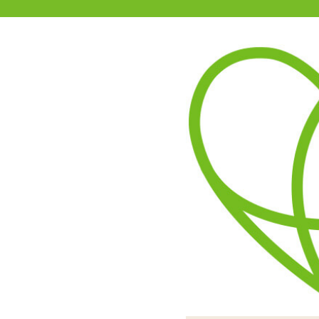
11-15時まで受付
0120-361-969
(土日祝休)
商品を探す
ヘルプ
アダルトグッズ通販「エムズ」TOP
SVAKOM EDENY Viole
4.00
レビューを見る（1）
膣面にあてがって使うコードレス
真ん中の凹んだフォルムが
ショーツが付属しており、
充電用USBケーブル、シ
作はアプリからのみ可