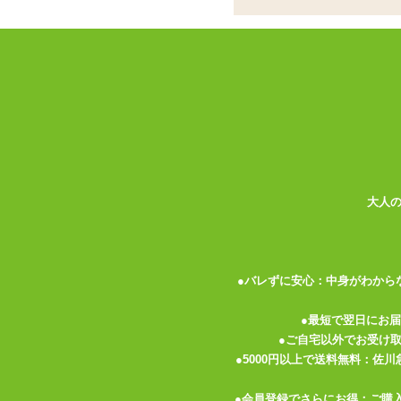
コードレスローター
ココがポイント
✓
カーブしたフォルムでピッタリと
✓
付属のショーツを使用すれば装着
✓
リモコンは付属しません。遠隔操
<メーカーコメント>
カーブしたデザインが身体に沿うようにぴ
リモコンプレイにも最適。専用ショーツ付
大人
【商品特徴】
・アプリ対応の装着型ローター
・無料アプリ「SVAKOM」に対応
●バレずに安心：中身がわから
・専用ショーツ付き
・11種類の振動モード
●最短で翌日にお
・USB充電式
●ご自宅以外でお受け
・1時間の充電で1時間稼働
●5000円以上で送料無料：佐
・完全防水
●会員登録でさらにお得：ご購
・素材:シリコン