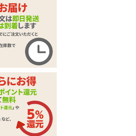
SVAKOM EDENY Vi
olet スバコム エデ
商品名
ィニー バイオレッ
ト
商品コード
040206115
メーカー価
13,200
円(税込)
格
購入価格
11,220
円(税込)
ポイント
510P
カテゴリ
SVAKOM(スバコム)
充電用USBケーブ
ル、取扱説明書2
付属品
種、専用収納袋、専
用ショーツ