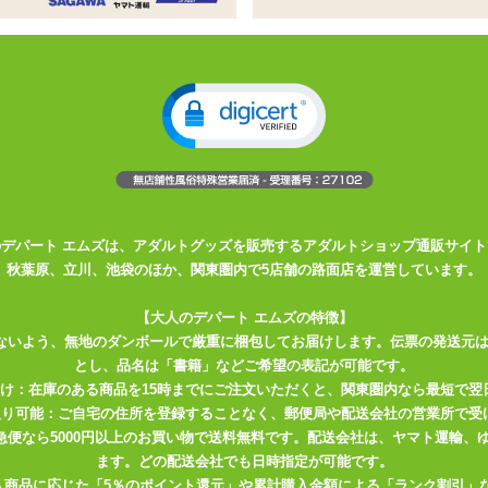
フィットするコードレスローター
したまま動けます
作を場合はアプリを通して行ってください
ったりフィットする装着型ローター
き。
のデパート エムズは、アダルトグッズを販売するアダルトショップ通販サイト
秋葉原、立川、池袋のほか、関東圏内で5店舗の路面店を運営しています。
【大人のデパート エムズの特徴】
ないよう、無地のダンボールで厳重に梱包してお届けします。伝票の発送元
とし、品名は「書籍」などご希望の表記が可能です。
届け：在庫のある商品を15時までにご注文いただくと、関東圏内なら最短で翌
取り可能：ご自宅の住所を登録することなく、郵便局や配送会社の営業所で受
川急便なら5000円以上のお買い物で送料無料です。配送会社は、ヤマト運輸
ます。どの配送会社でも日時指定が可能です。
入商品に応じた「5％のポイント還元」や累計購入金額による「ランク割引」