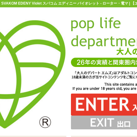
SVAKOM EDENY Violet スバコム エディニー バイオレット - ローター・電マ
お買い物ガイド
お問い合わせ
マ
ローター・電マ
SVAKOM(スバコム)
SVAKOM EDENY Viole
t スバコム エディニー バイオレット
ローター「SVAKOM EDENY Violet スバコム エディ
丁度股下、膣面にあてがう時にフィットするようになって
クロッチ部分のポケットへ差し込めば装着型ローターとし
ョーツ、専用収納袋、取扱説明書が付属しています。遠隔操
能で、リモコンはついていませんのでご注意ください
て使うことができます
ニー バイオレット」
います