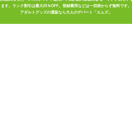
ます。ランク割引は最大25％OFF。登録費用などは一切掛からず無料です。
アダルトグッズの通販なら大人のデパート「エムズ」
)
していません。
作60分)
やUSB充電機器をお持ちでない方は、コンセントから充電が出来る、
なってください。