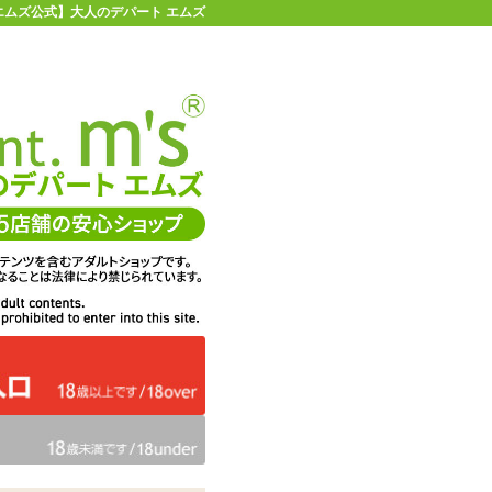
 | 【エムズ公式】大人のデパート エムズ
店舗情報・地図
お買い物ガイド
ヘルプ
お問い合わせ
0
イページ
カゴを見る
t スバコム エディニー バイオレット
在庫状況：
販売終了
15%OFF
メーカー価格：
13,200
円(税込)
11,220
エムズ価格：
円(税込)
510P
ポイント：