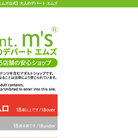
 【エムズ公式】大人のデパート エムズ
店舗情報・地図
お買い物ガイド
ヘルプ
お問い合わせ
0
イページ
カゴを見る
在庫状況：
即納
36%OFF
メーカー価格：
2,640
円(税込)
1,683
エムズ価格：
円(税込)
76P
ポイント：
数量：