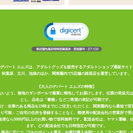
長、スティック型のシングルローター
クタイプのシングルローター
mのロングサイズ
に挟めた状態で固定をするのもオススメ
ング」登場!!
奥まで挿入でき、最深部振動を体験。ヘッドを突っ込みネックで奥をか
のデパート エムズは、アダルトグッズを販売するアダルトショップ通販サイト
秋葉原、立川、池袋のほか、関東圏内で5店舗の路面店を運営しています。
【大人のデパート エムズの特徴】
る。
ないよう、無地のダンボールで厳重に梱包してお届けします。伝票の発送元
載MAX毎分15,000回転を実現する『激』モードでもシリコングリップ
とし、品名は「書籍」などご希望の表記が可能です。
届け：在庫のある商品を15時までにご注文いただくと、関東圏内なら最短で翌
取り可能：ご自宅の住所を登録することなく、郵便局や配送会社の営業所で受
川急便なら5000円以上のお買い物で送料無料です。配送会社は、ヤマト運輸
ます。どの配送会社でも日時指定が可能です。
入商品に応じた「5％のポイント還元」や累計購入金額による「ランク割引」