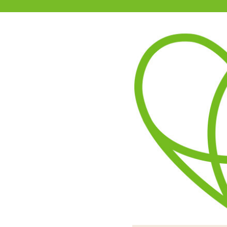
11-15時まで受付
0120-361-969
(土日祝休)
商品を探す
ヘルプ
アダルトグッズ通販「エムズ」TOP
ビブラル ロング
3.50
レビューを見る（4）
下段の電源ボタンでスイッ
ビブラルシリーズ最長の「
本体はサラサラしたシリコ
電池は単4電池を2本使用
丸みのある先端、挿入して
ます。強弱5段階でパター
池蓋を閉めて、