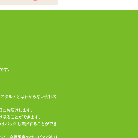
75db(未起動時 40d
音の大きさ
b)
素材・成分
シリコン
テスト用単4電池×2
付属品
本
生活防水(水没・丸
備考
洗い不可)
です。
この商品について問い合わせ
はアダルトとはわからない会社名
商品情報をメールで送る
日にお届けします。
け取ることができます。
、ゆうパックも選択することができ
など、会員限定のサービスがあり