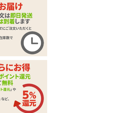
カラー：
ピンク
ブラック
カートに入れる
商品名
ビブラル ロング
商品コード
TOY-9902333
メーカー価
2,640
円(税込)
格
購入価格
1,683
円(税込)
ポイント
76P
カテゴリ
スティックローター
メーカー・
A-ONE(エーワン)
ブランド