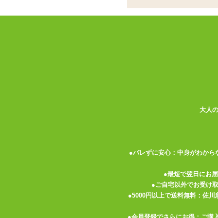
ビブラルシリーズ最
ココがポイント
✓
ビブラルシリーズ最長!スティッ
✓
当てても挿入しても◎およそ8c
✓
膣内やアナルプレイに。スリット
<メーカーコメント>
ビブラルシリーズ最長サイズ 「ビブラルロ
奥まで刺激するロングヘッド!スムーズに
大人
き回せ!!
『激』振動で超絶頂体験!!
機能はシンプル。だからプレイに集中でき
●バレずに安心：中身がわから
5段階振動で「強」を超えた『激』モード搭
がシビレを軽減!
●最短で翌日にお
●ご自宅以外でお受け
カラー:ピンク・ブラック
●5000円以上で送料無料：佐
形状:スティック型
●会員登録でさらにお得：ご購
電池:単4電池×2本