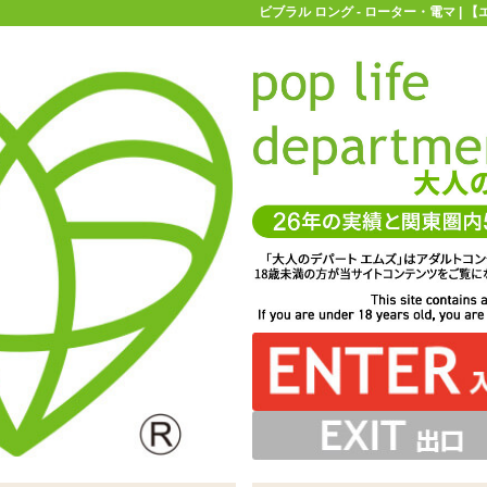
ビブラル ロング - ローター・電マ |
お買い物ガイド
お問い合わせ
マ
ローター・電マ
スティックローター
ビブラル ロング
チオン、上段の5と書かれたボタンで強さをコントロールし
ビブラルロング ピンク」。コード付きのスティックロータ
ン製。ローターにはグリップがついています ※サイズはエ
します。生活防水がついていますが、使用時はしっかりと電
も当ててもよいでしょう。しならせたりはできませんがぴ
ンはありませんが、その分刺激に集中できる強みがあります
長時間水流に当てたり沈めないようにご注意を
ったりと当たります
ムズ実測値です
ーです