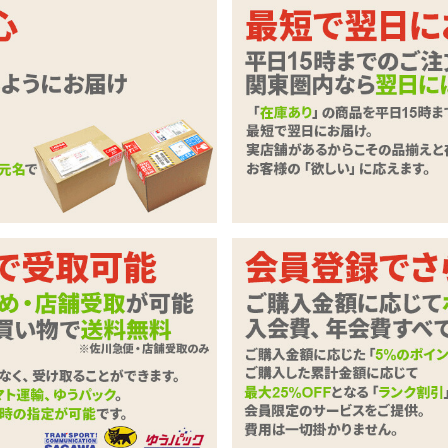
なるシャフトでジリジリ焦らす、卵頭
ー