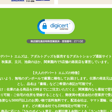
イプのエッグローター
った先端でピンポイントにも責められます
も反発力があり、一定以上の力で押し当てにくくなっています
這いまわり、クールなあのコをイカセまくる!
のデパート エムズは、アダルトグッズを販売するアダルトショップ通販サイト
秋葉原、立川、池袋のほか、関東圏内で5店舗の路面店を運営しています。
【大人のデパート エムズの特徴】
ないよう、無地のダンボールで厳重に梱包してお届けします。伝票の発送元
とし、品名は「書籍」などご希望の表記が可能です。
届け：在庫のある商品を15時までにご注文いただくと、関東圏内なら最短で翌
取り可能：ご自宅の住所を登録することなく、郵便局や配送会社の営業所で受
川急便なら5000円以上のお買い物で送料無料です。配送会社は、ヤマト運輸
ます。どの配送会社でも日時指定が可能です。
入商品に応じた「5％のポイント還元」や累計購入金額による「ランク割引」