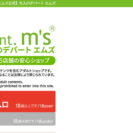
【エムズ公式】大人のデパート エムズ
店舗情報・地図
お買い物ガイド
ヘルプ
お問い合わせ
0
イページ
カゴを見る
動スティックローター
在庫状況：
販売終了
36%OFF
メーカー価格：
4,785
円(税込)
3,069
エムズ価格：
円(税込)
139P
ポイント：