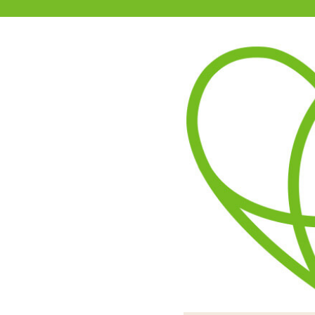
11-15時まで受付
0120-361-969
(土日祝休)
商品を探す
ヘルプ
アダルトグッズ通販「エムズ」TOP
マガこれ クリムゾンSM 電
柔軟にしなるシャフトと卵
パワーはこのサイズとして
尖った先端のローター部は
シャフト部分は簡単に曲が
スイッチは下ボタンを1度押
ラサラとした手触
ンSM 電動ステ
伝わってく