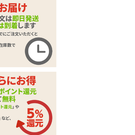
マガこれ クリムゾ
商品名
ンSM 電動スティッ
クローター
商品コード
GODS768
メーカー価
4,785
円(税込)
格
購入価格
3,069
円(税込)
ポイント
139P
カテゴリ
スティックローター
68db(未起動時 40d
音の大きさ
b)
付属品
単四電池×2本