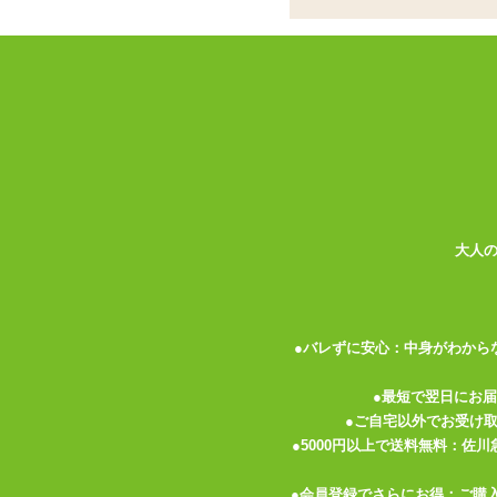
ココがポイント
✓
焦らし責めに長けたスティックタ
✓
先端素材はプラスチック。やや尖
✓
シャフト部分は柔軟にしなりつつ
<メーカーコメント>
卵型のすべすべヘッドが舐めまわすように
先端の細い部分は細かい位置調整が可能!
大人
側面をあてがえば広範囲を刺激!
広域も細部も責められる先細ヘッド!
●バレずに安心：中身がわから
自由自在にしなるシリコンネック!
●最短で翌日にお
ON/OFF ボタン短押し:ON/OFF
●ご自宅以外でお受け
※ONでランプ点灯
●5000円以上で送料無料：佐
●会員登録でさらにお得：ご購
短押し:モード切替(10 種)