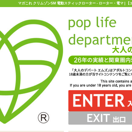
マガこれ クリムゾンSM 電動スティックローター - ローター・電マ | 
お買い物ガイド
お問い合わせ
マ
ローター・電マ
スティックローター
マガこれ クリムゾンSM 電
動スティックローター
型の先端で責めるスティックローター「マガこれ クリムゾ
は充分なほど。静音性は高いですが、持ち手に振動がよく
ピンポイントに責めるのにぴったり。プラスチック製のサ
りつつもバネがあり、一定以上の強さで押し付けることが
すことでON/OFFを切り替え。ON中に上ボタンを押すこ
動作は単4電池×2本です
りなので肌を滑らせるように使うのもオススメ
ィックローター」 ※サイズはエムズ実測値です
るので長く持っているとしびれてくるかも
できないようになっています
とで動作します