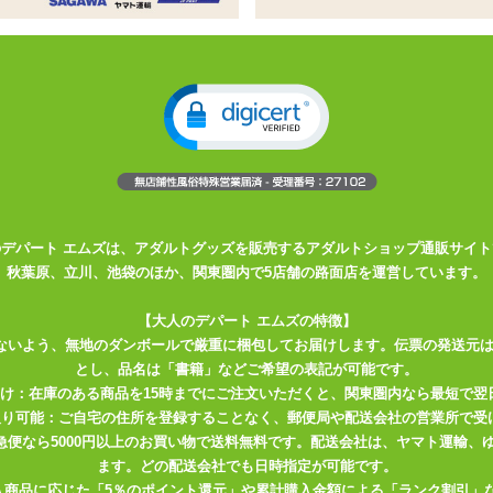
ーター
ローターは電池交換可能です
出すように出し入れしての使用もオススメ
!!
のデパート エムズは、アダルトグッズを販売するアダルトショップ通販サイト
秋葉原、立川、池袋のほか、関東圏内で5店舗の路面店を運営しています。
【大人のデパート エムズの特徴】
ないよう、無地のダンボールで厳重に梱包してお届けします。伝票の発送元
とし、品名は「書籍」などご希望の表記が可能です。
届け：在庫のある商品を15時までにご注文いただくと、関東圏内なら最短で翌
取り可能：ご自宅の住所を登録することなく、郵便局や配送会社の営業所で受
川急便なら5000円以上のお買い物で送料無料です。配送会社は、ヤマト運輸
ます。どの配送会社でも日時指定が可能です。
入商品に応じた「5％のポイント還元」や累計購入金額による「ランク割引」