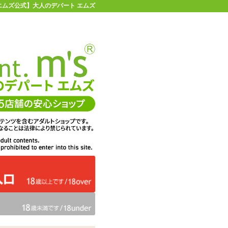
 【エムズ公式】大人のデパート エムズ
店舗情報・地図
お買い物ガイド
ヘルプ
お問い合わせ
0
イページ
カゴを見る
在庫状況：
販売終了
33%OFF
メーカー価格：
2,007
円(税込)
1,342
エムズ価格：
円(税込)
61P
ポイント：