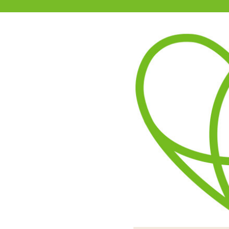
11-15時まで受付
0120-361-969
(土日祝休)
商品を探す
ヘルプ
アダルトグッズ通販「エムズ」TOP
激震 指イカせサック -ロング-
4.00
レビューを見る（1）
指に装着して使用するシング
スイッチは
膣内を掻き