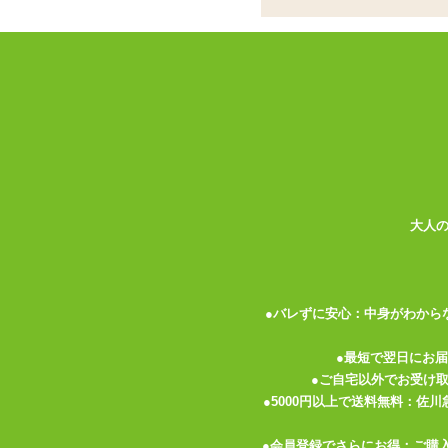
な装着型ローター
ココがポイント
✓
指に装着して使用するシングルロ
✓
ON/OFFのみのシンプル動作。
✓
Gスポット責めだけでなく、掻き
<メーカーコメント>
【百戦錬磨 秒濡れ コレ一本シリーズ】
誰でもすぐイカせるテクニックを手に入れろ
大人
●1ボタンですぐ使える!!
●指サック部分は安心のシリコーン素材
●バレずに安心：中身がわから
カラー:ブラック
形状:装着型
●最短で翌日にお
電池:LR41ボタン電池×3個
●ご自宅以外でお受け
機能:振動
●5000円以上で送料無料：佐
振動:1パターン
●会員登録でさらにお得：ご購
強弱:なし