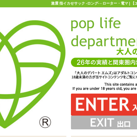
激震 指イカせサック -ロング- - ローター・電マ |
お買い物ガイド
お問い合わせ
マ
ローター・電マ
装着型ローター
激震 指イカせサック -ロング-
ルローター「激震 指イカせサック -ロング-」。こちらは
1つだけの簡単仕様。電池交換も可能です
だすように動かすのに向いたタイプです