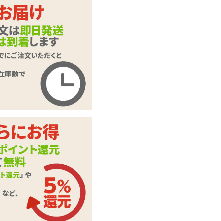
激震 指イカせサッ
商品名
ク -ロング-
商品コード
040206113
メーカー価
2,007
円(税込)
格
購入価格
1,342
円(税込)
ポイント
61P
カテゴリ
装着型ローター
LR41ボタン電池×3
付属品
個
この商品について問い合わせ