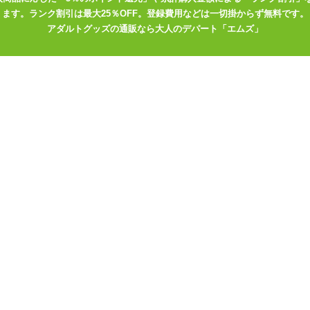
ます。ランク割引は最大25％OFF。登録費用などは一切掛からず無料です。
アダルトグッズの通販なら大人のデパート「エムズ」
激震 指イカせサック
せサック -ロ