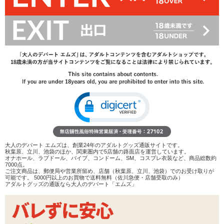
693
円(税込)
OPEN
→
レビューを見る
検討リストへ追加
レビューを書く
商品へのお問い合わせ
カラー：
ブルー
ピンク
在庫状況：
販売終了
大人のデパート エムズは、創業24年のアダルトグッズ通販サイトです。
商品説明
秋葉原、立川、池袋のほか、関東圏内で5店舗の路面店を運営しています。
オナホール、ラブドール、バイブ、コンドーム、SM、コスプレ衣装など、商品総数約
7000点。
ココがポイント
ご注文商品は、郵便局や営業所留め、店舗（秋葉原、立川、池袋）でのお受け取りが
可能です。 5000円以上のお買物で送料無料（佐川急便・店舗受取のみ）
✓
軽くてコンパクト。控えめな振動で扱いやすい電マ
アダルトグッズの通販なら大人のデパート「エムズ」
✓
ヘッドが大きく曲がるのでポイントにしっかり当たりま
す
✓
防水にはなっていませんので水気にはご注意を