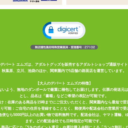
与えるコードレスローター
くように、高速なら振動するように動作を楽しめます
も楽しめます
用。リズミカルに人間の指先でタッピングするかのような刺激。10段
ば残像も見えなくなるほど!水深約1mまでの完全防水で丸洗い可能。
てのプレジャートーイとしても最適です。
のデパート エムズは、アダルトグッズを販売するアダルトショップ通販サイト
秋葉原、立川、池袋のほか、関東圏内で5店舗の路面店を運営しています。
ック
【大人のデパート エムズの特徴】
ないよう、無地のダンボールで厳重に梱包してお届けします。伝票の発送元
とし、品名は「書籍」などご希望の表記が可能です。
届け：在庫のある商品を15時までにご注文いただくと、関東圏内なら最短で翌
取り可能：ご自宅の住所を登録することなく、郵便局や配送会社の営業所で受
川急便なら5000円以上のお買い物で送料無料です。配送会社は、ヤマト運輸
ます。どの配送会社でも日時指定が可能です。
入商品に応じた「5％のポイント還元」や累計購入金額による「ランク割引」