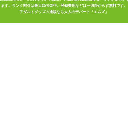
ます。ランク割引は最大25％OFF。登録費用などは一切掛からず無料です。
アダルトグッズの通販なら大人のデパート「エムズ」
動作60分)
やUSB充電機器をお持ちでない方は、コンセントから充電が出来る、
なってください。