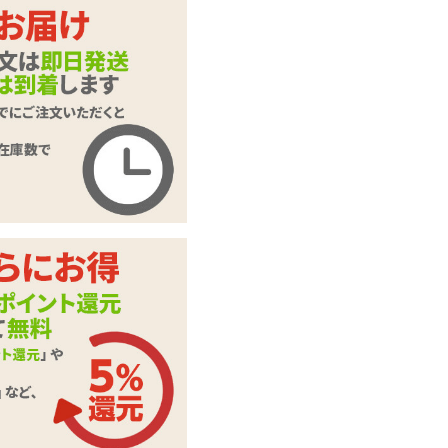
【SALE】Lora DiCa
rlo CAREZZA ロー
商品名
ラディカルロ カレ
ッツァ
商品コード
040207041
メーカー価
22,000
円(税込)
格
購入価格
13,200
円(税込)
ポイント
600P
カテゴリ
コードレスローター
充電用USBケーブ
ル、取扱説明書、専
付属品
用収納袋、プロダク
トカード