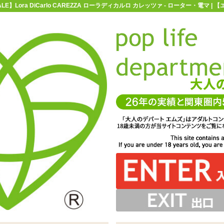
ALE】Lora DiCarlo CAREZZA ローラディカルロ カレッツァ - ローター・電マ
お買い物ガイド
お問い合わせ
マ
ローター・電マ
コードレスローター
【SALE】Lora DiCarlo
 CAREZZA ローラディカルロ カレッツァ
び出す部分は低速なら指でゆっくり叩くように、高速なら
扱説明書、専用収納袋、プロダクトカードが同梱しています
度長押しでON/OFFを切り替え。ON中に底部のボタンで
ており、持ちやすい楕円形のような形状をしています
刺激を与えるコードレスローター「Lora DiCarlo
EZZA ローラ ディカルロ カレッツァ」
スピードを操作できます
振動するように動きます