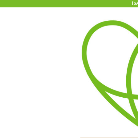
【S
11-15時まで受付
0120-361-969
(土日祝休)
商品を探す
ヘルプ
アダルトグッズ通販「エムズ」TOP
【SALE】Lora DiCarlo
動作イメージ。ポコっと飛
充電用USBケーブル、取
電源は背面のマークを2秒程
本体はシリコンで覆われ
飛び出す突起が叩くように
CAR