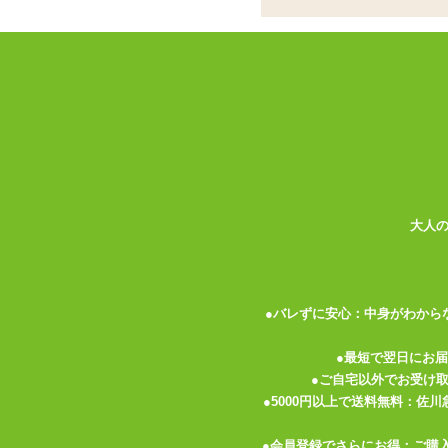
ココがポイント
✓
叩くように突起が上下して刺激を
✓
スピードの変化で低速では指で叩
✓
本体は完全防水仕様。お風呂場で
<メーカーコメント>
特許出願中の「パーカッションタッチ」採
階のスピードで、最も早いスピードにすれ
柔らかく丸いフォルムで持ちやすく、初め
大人
●素材:プレミアムシリコン+ABSプラスチ
●充電方法:USB
●充電時間:フル充電2時間
●バレずに安心：中身がわから
●連続使用可能時間:1時間
●タッピングスピード段階:10段階
●最短で翌日にお
●防水:完全防水
●ご自宅以外でお受け
●メーカー保証:1年
●5000円以上で送料無料：佐
●メーカー:Lora DiCarlo(アメリカ)
●会員登録でさらにお得：ご購
●生産国:中国