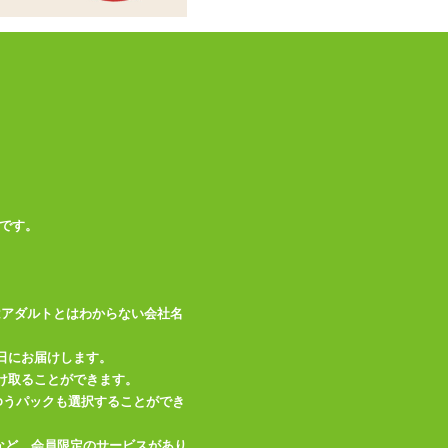
防水(IPX7)、メーカ
備考
ー1年保証
この商品について問い合わせ
商品情報をメールで送る
です。
はアダルトとはわからない会社名
日にお届けします。
け取ることができます。
、ゆうパックも選択することができ
など、会員限定のサービスがあり