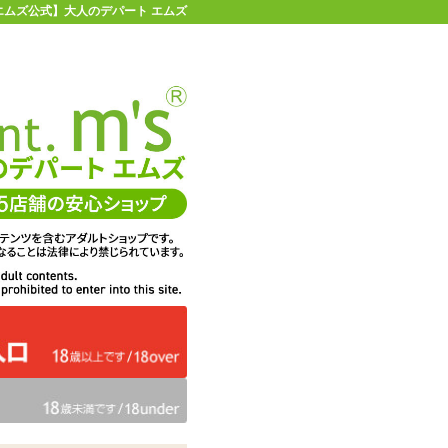
 | 【エムズ公式】大人のデパート エムズ
店舗情報・地図
お買い物ガイド
ヘルプ
お問い合わせ
0
イページ
カゴを見る
 CAREZZA ローラディカルロ カレッツァ
在庫状況：
販売終了
40%OFF
メーカー価格：
22,000
円(税込)
13,200
エムズ価格：
円(税込)
600P
ポイント：