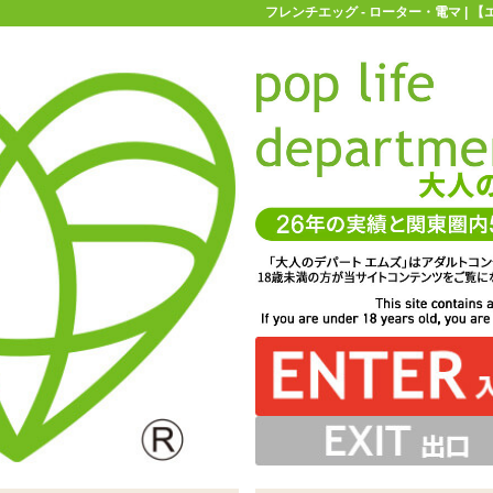
フレンチエッグ - ローター・電マ |
お買い物ガイド
お問い合わせ
マ
ローター・電マ
フレンチエッグ
ーター。ですが1ランク上のローターに負けない機能を持っ
いないプラスチック系。ですがちゃんと生活防水仕様にな
とめられわかりやすく。下のボタンで電源ON/OFF、上
本。電池の蓋も大きく作られていて開けやすいです
特のデザインがが手に馴染みやすくなっています
ンで10種のパターンに切り替わります
っています
ています