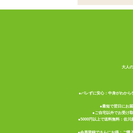
お手ごろな値段設定ながら使いたいと思え
A-ONEのシンプルローターです。
ローター・リモコンは最近多いマットコー
プラスチック系の硬質な質感。
つるっとしている分すべりはとてもよいで
ローターに施されているパイピング部分が
少し引っ掛かりがあるのが障るかもしれま
波紋のようにつけられたフォルムが手への
大人
コードも60cm程度とわずらわしさは感じ
操作は電源ボタン・パターンボタンが独立
まず電源ボタンを押すとランプが点灯。点
●バレずに安心：中身がわから
パターンは全10種類でループする仕様。
●最短で翌日にお
動作中はボタン部分がLEDによって点灯
●ご自宅以外でお受け
振動ははっきりとしているので点滅せずと
●5000円以上で送料無料：佐
単四電池×2本駆動ながら振動は太く、ま
●会員登録でさらにお得：ご購