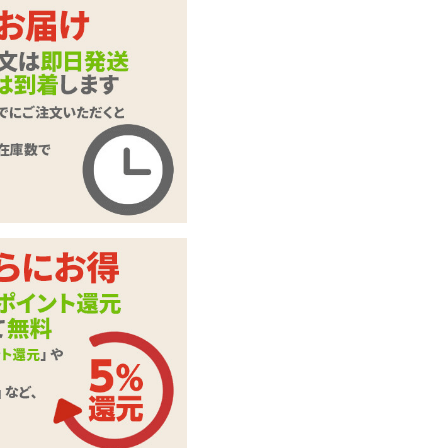
ピンク
ホワイト
商品名
フレンチエッグ
商品コード
TOY-9902259
メーカー価
2,138
円(税込)
格
購入価格
1,102
円(税込)
ポイント
50P
カテゴリ
ローター・電マ
付属品
単四電池×2本
この商品について問い合わせ
商品情報をメールで送る