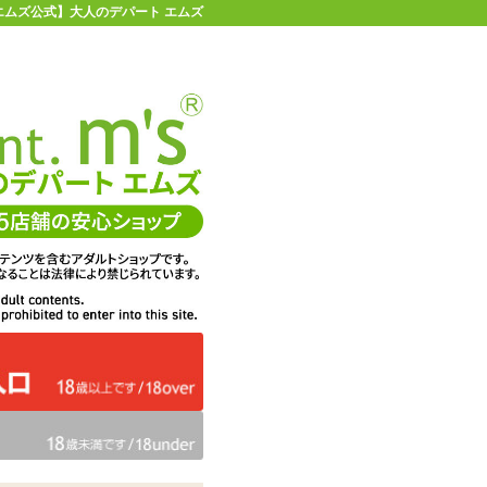
 【エムズ公式】大人のデパート エムズ
店舗情報・地図
お買い物ガイド
ヘルプ
お問い合わせ
0
イページ
カゴを見る
在庫状況：
販売終了
48%OFF
メーカー価格：
2,138
円(税込)
1,102
エムズ価格：
円(税込)
50P
ポイント：
カラー：