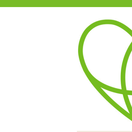
11-15時まで受付
0120-361-969
(土日祝休)
商品を探す
ヘルプ
アダルトグッズ通販「エムズ」TOP
フレンチエッグ
お手ごろ価格のシングルロ
表面はマットコートされて
ボタンはリング内に一つにま
動作は単四電池×2
貝の模様にも似た独
のボタ