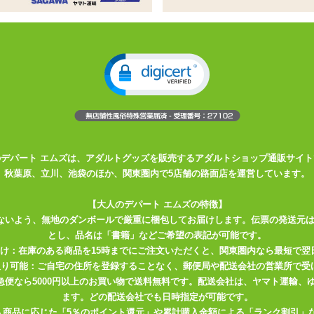
る機能をコンパクトにまとめた、
トタイプではなく、
すが、
若干盛り上がっており、
せん。
なじみの良さをもたらしてくれています。
のデパート エムズは、アダルトグッズを販売するアダルトショップ通販サイト
ないでしょう。
秋葉原、立川、池袋のほか、関東圏内で5店舗の路面店を運営しています。
しており、
【大人のデパート エムズの特徴】
灯中にパターンボタンを押すと動作します。
ないよう、無地のダンボールで厳重に梱包してお届けします。伝票の発送元
停止には電源ボタンを再度押せば止まります。
とし、品名は「書籍」などご希望の表記が可能です。
届け：在庫のある商品を15時までにご注文いただくと、関東圏内なら最短で翌
しますが、振動に合わせて点滅はしません。
取り可能：ご自宅の住所を登録することなく、郵便局や配送会社の営業所で受
も判別はしやすいかと思われます。
川急便なら5000円以上のお買い物で送料無料です。配送会社は、ヤマト運輸
ます。どの配送会社でも日時指定が可能です。
た音も抑えられています。
入商品に応じた「5％のポイント還元」や累計購入金額による「ランク割引」