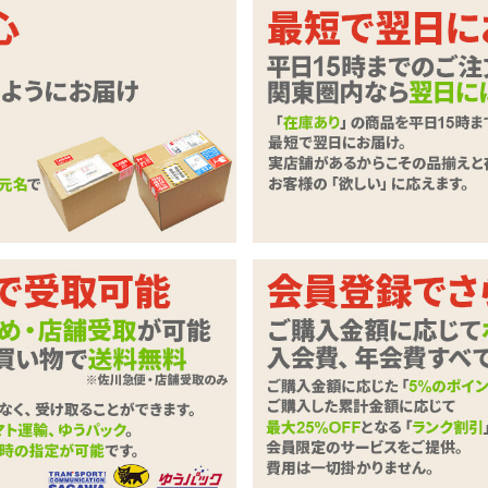
い機能は装備。
うローター