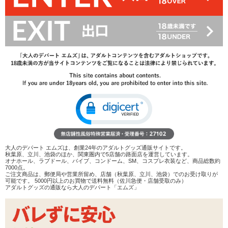
9%OFF
3,685
円(税込)
4,042円(税込)
→
レビューを見る
検討リストへ追加
レビューを書く
商品へのお問い合わせ
在庫状況：
販売終了
商品説明
口に装着するフェラ用バイブ・Toynaryの「
ジェイワンセリーゼ
」が
大人のデパート エムズは、創業24年のアダルトグッズ通販サイトです。
秋葉原、立川、池袋のほか、関東圏内で5店舗の路面店を運営しています。
新しくなって登場!USB充電式となり、何度でもお使いいただけます!
オナホール、ラブドール、バイブ、コンドーム、SM、コスプレ衣装など、商品総数約
7000点。
ご注文商品は、郵便局や営業所留め、店舗（秋葉原、立川、池袋）でのお受け取りが
可能です。 5000円以上のお買物で送料無料（佐川急便・店舗受取のみ）
使い方は簡単。スイッチの付いた太いほうが顔の外に出るように、
アダルトグッズの通販なら大人のデパート「エムズ」
U字部分を口の脇に引っ掛けるだけ。電源を入れれば振動の刺激が
口内に含んだペニスへと伝わってゆきます。振動パターンは全10種
類で、停止するときはボタンを長押しすると止まります。