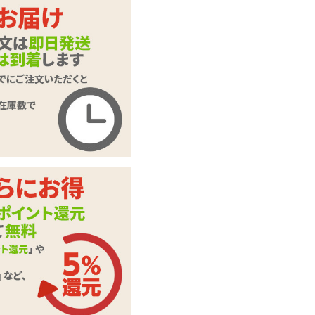
ヨガローター アル
商品名
ダ・マッチェンドラ
商品コード
SSI-RT50
メーカー価
3,080
円(税込)
格
購入価格
1,900
円(税込)
ポイント
86P
カテゴリ
ローター・電マ
70.0db(未起動時 40
音の大きさ
db)
アタッチメント:エ
素材・成分
ラストマー、本体:
シリコン