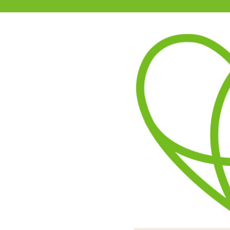
11-15時まで受付
0120-361-969
(土日祝休)
商品を探す
ヘルプ
アダルトグッズ通販「エムズ」TOP
ヨガローター アルダ・マッ
ヨガをイメージしたアタッ
電池式のエッグ型ローター
付属しているアタッチメン
螺旋状のポコポコした突起
動作電池は単4電池×2本
電源のONは+ボタン短押し
んのねじりポーズをイメー
種類。飛び出した突起とイ
タン短押し。-ボタ
で安定した
「バッダ・コーナ」螺旋突
イボの「ヴリクシャ」、先
タッチ