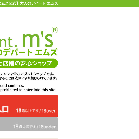
【エムズ公式】大人のデパート エムズ
店舗情報・地図
お買い物ガイド
ヘルプ
お問い合わせ
0
イページ
カゴを見る
在庫状況：
販売終了
38%OFF
メーカー価格：
3,080
円(税込)
1,900
エムズ価格：
円(税込)
86P
ポイント：