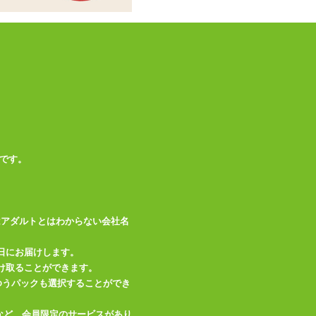
テスト用単4電池×2
付属品
本、専用アタッチメ
ント
備考
生活防水(水没不可)
この商品について問い合わせ
商品情報をメールで送る
です。
はアダルトとはわからない会社名
日にお届けします。
け取ることができます。
、ゆうパックも選択することができ
など、会員限定のサービスがあり