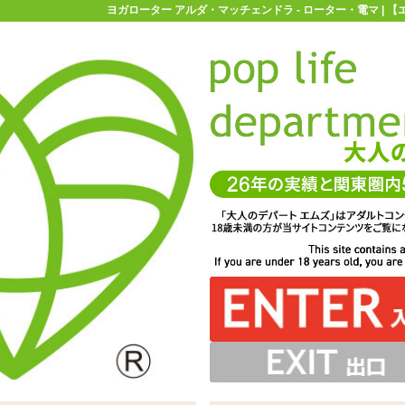
ヨガローター アルダ・マッチェンドラ - ローター・電マ | 
お買い物ガイド
お問い合わせ
マ
ローター・電マ
ヨガローター アルダ・マッチェンドラ
チェンドラ
チメント付きのエッグ型ローター、ヨガローターは全部で5
「ヨガローター アルダ・マッチェンドラ」。ヨガの半らせ
トはエラストマー製でややペタっとした手触り。ローター
と等間隔に並ぶ小さなイボがついています。連続した突起
です。お使いになるときは蓋をしっかりと閉めてくださいね
、+と-で強弱を切り替えます。パターンの切り替えはFボ
ジしたアタッチメントがついています ※サイズはエムズ実
ボがついた「ヴィーラバドラ」、ブラシ系のイボがついた
ンを3秒ほど長押しすると電源がOFFになります
刺激があり、挿入したい方にもオススメ
から取り外すこともできます
起と細かなイボの「アルダ・マッチェンドラ」、触手と丸
測値です
端と根元の触手、小さな丸イボの「ガルバ・ピンダ」。ア
メント好きの方はぜひお試しください