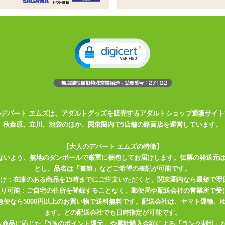
ター
ッチメントがついたエッグ型ローター
!初心者さんから上級者さんまで幅広くお使いいただけます
ラルした突起と細かなイボでの安定した刺激。挿入などにもオ
マッチェンドラ」!
のデパート エムズは、アダルトグッズを販売するアダルトショップ通販サイト
んだ突起が、敏感ポイントを刺激します!アタッチメントは、ヨガの聖者が
秋葉原、立川、池袋のほか、関東圏内で5店舗の路面店を運営しています。
【大人のデパート エムズの特徴】
肩・脇腹・首筋などの敏感ポイントにしっかり刺激を伝え、むず痒いよ
ないよう、無地のダンボールで厳重に梱包してお届けします。伝票の発送元
いくはずです。敏感なトコロにフィットする形状が、逃れられない快感
とし、品名は「書籍」などご希望の表記が可能です。
届け：在庫のある商品を15時までにご注文いただくと、関東圏内なら最短で翌
取り可能：ご自宅の住所を登録することなく、郵便局や配送会社の営業所で受
」という意味。ストレス社会でバラバラになりがちな心と体、そして魂
川急便なら5000円以上のお買い物で送料無料です。配送会社は、ヤマト運輸
があるため、癒しを求めてヨガを始める人が多いようですね。
ます。どの配送会社でも日時指定が可能です。
入商品に応じた「5％のポイント還元」や累計購入金額による「ランク割引」