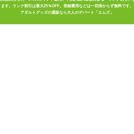
ます。ランク割引は最大25％OFF。登録費用などは一切掛からず無料です。
を取り戻すべく考案されました。アタッチメントにヨガのエッセンスを
アダルトグッズの通販なら大人のデパート「エムズ」
ところなく全身に伝えます。
ーは、見た目から安らぎを与え、実際に使うことで身体をほぐし、ほど
ックスできる生活を、ヨガローターがサポートします。
トは、お肌をいたわりながら快美な感覚を伝えます。ローターから取り
入れも簡単&清潔。
を高級マット加工することで、手に馴染みやすい、しっとりとした肌触
で、アタッチメントなしで直接当てられます。生活防水設計で、お手入
簡単操作で12段階のパワー強弱を切り替え可能です。加えて、定番人
い不規則な振動まで、10種類のパターンがあなたを飽きさせません。
ーンで、合計120種類の快感をご堪能ください。
く水で濡らす等お試しください。