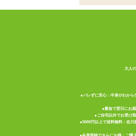
電池式のエッグ型ロー
ココがポイント
✓
ヨガのポーズをイメージしたアタ
✓
振動の強さは12段階で選択可能
✓
アルダ・マッチェンドラはスパイ
ススメ
<メーカーコメント>
身体と心をほぐすヨガローター「アルダ・
大人
[半らせんのねじりポーズ]でぐるりと並
瞑想している姿をかたどっています。
スパイラル状に配置された突起が、背中や
●バレずに安心：中身がわから
うな刺激が、だんだんと気持ち良くなって
へとあなたを誘います。
●最短で翌日にお
●ご自宅以外でお受け
「ヨガ」はサンスクリット語で「つながり
●5000円以上で送料無料：佐
をつなぎなおし、心身の緊張をほぐす効果
●会員登録でさらにお得：ご購