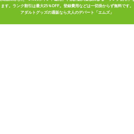
せなくなること間違い無し!
ます。ランク割引は最大25％OFF。登録費用などは一切掛からず無料です。
アダルトグッズの通販なら大人のデパート「エムズ」
類。
特徴的。
ト仕様。
0mm)