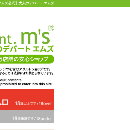
| 【エムズ公式】大人のデパート エムズ
店舗情報・地図
お買い物ガイド
ヘルプ
お問い合わせ
0
イページ
カゴを見る
在庫状況：
販売終了
1,514
エムズ価格：
円(税込)
68P
ポイント：
【SALE】クロロー
商品名