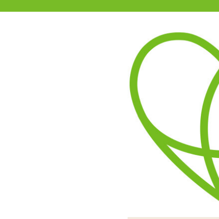
11-15時まで受付
0120-361-969
(土日祝休)
商品を探す
ヘルプ
アダルトグッズ通販「エムズ」TOP
【SALE】クロローター Type-