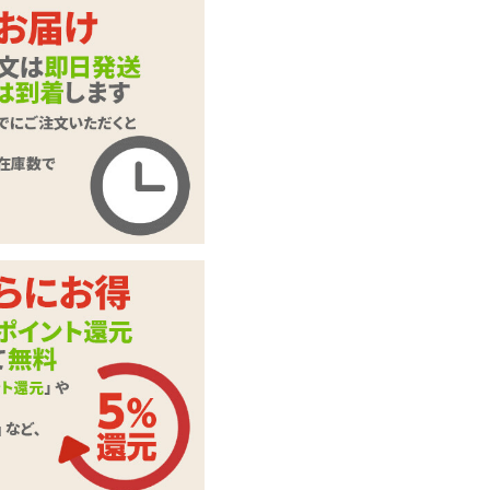
ター Type-R CLAW
商品コード
SSI-RT15
メーカー価
オープン価格
格
購入価格
1,514
円(税込)
ポイント
68P
カテゴリ
ローター・電マ
この商品について問い合わせ
商品情報をメールで送る