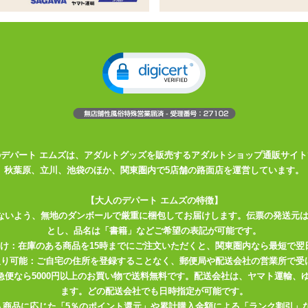
楽ローターが誕生!
ピンクデンマシリーズ”と”ジーモードローターType-R”が融合!
ートと徹底したモニタリングにより、120種類の快感振動が可能な、究極の
う「通」なお客様も大絶賛の「ピンクローターType-R」。
のデパート エムズは、アダルトグッズを販売するアダルトショップ通販サイト
秋葉原、立川、池袋のほか、関東圏内で5店舗の路面店を運営しています。
階」のパワー強弱を選ぶことが可能。
します。シンプルな振動だけを楽しみたい方にぴったり!
【大人のデパート エムズの特徴】
ないよう、無地のダンボールで厳重に梱包してお届けします。伝票の発送元
のFスイッチ!
とし、品名は「書籍」などご希望の表記が可能です。
届け：在庫のある商品を15時までにご注文いただくと、関東圏内なら最短で翌
ターンを楽しめます。
取り可能：ご自宅の住所を登録することなく、郵便局や配送会社の営業所で受
川急便なら5000円以上のお買い物で送料無料です。配送会社は、ヤマト運輸
動パターン】で
ます。どの配送会社でも日時指定が可能です。
入商品に応じた「5％のポイント還元」や累計購入金額による「ランク割引」