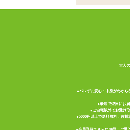
<メーカーコメント>
「120種類」の快感振動が可能、究極の悦
JULIA公認グッズ、JULIAも大絶賛!
一世を風靡したWILDONEの”絶対イカせる
VIBE BARご来店のお客様へのアンケ
悦楽ローターが誕生しました!
もっと繊細かつ多彩な振動で楽しみたいとい
大人
上下の【+】【-】ボタンの操作で「12段
強さに合わせて12個のLEDが順番に点滅
●バレずに安心：中身がわから
リズミカルな振動を楽しみたい方は真ん中
●最短で翌日にお
バラエティに富んだ「10種類」の振動パ
●ご自宅以外でお受け
●5000円以上で送料無料：佐
【12段階のパワー強弱】×【10種類の振
なんと120種類の快感振動!
●会員登録でさらにお得：ご購