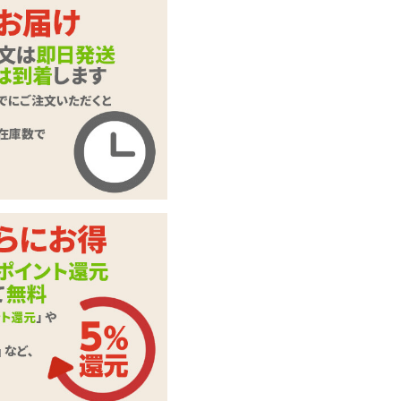
商品名
ゆびブルローター
商品コード
Ligre-0050
メーカー価
1,833
円(税込)
格
購入価格
1,342
円(税込)
ポイント
61P
カテゴリ
ローター・電マ
60db(未起動時 40d
音の大きさ
b)
カバー部分・シリコ
素材・成分
ン
テスト用ボタン電池
付属品
LR41×4個(予備含