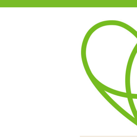
11-15時まで受付
0120-361-969
(土日祝休)
商品を探す
ヘルプ
アダルトグッズ通販「エムズ」TOP
ゆびブルローター
2.00
レビューを見る（1）
指につけられるロータ
動作電池はボタン電池
ローターを取
表面カバ
イ