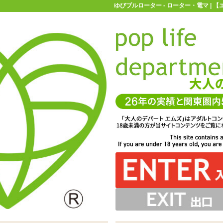
ゆびブルローター - ローター・電マ | 
お買い物ガイド
お問い合わせ
マ
ローター・電マ
ゆびブルローター
ー「ゆびブルローター」※サイズはエムズ実測値です
LR41×2個。小さいので落とさないようにご注意を
り外せば外側のカバーは丸洗いが可能です
ー部分はマットな手触りのシリコン製
ボイボや凹凸がついていて刺激的♪