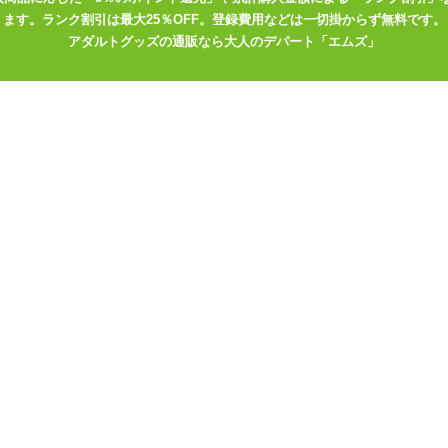
ます。ランク割引は最大25％OFF。登録費用などは一切掛からず無料です。
破損防止のため、ローションはシリコンベースではなくウォーターベー
アダルトグッズの通販なら大人のデパート「エムズ」
め。 手の大きい方や指の太いかただときゅうくつに感じたり、シリコ
ムリに装着したり長時間着けたままにしないようご注意を。
き、 乳首やクリトリスなどの細かい場所への責めにオススメ。 尿道や
ンで使うに弱いかも知れませんが、 他のグッズなどと組み合わせると効
ニーにもう一品、ゆびブルローターを加えてみてください♪