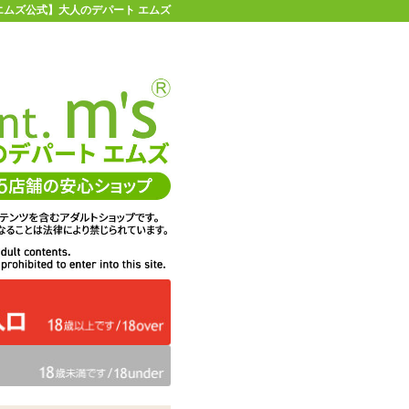
【エムズ公式】大人のデパート エムズ
店舗情報・地図
お買い物ガイド
ヘルプ
お問い合わせ
0
イページ
カゴを見る
在庫状況：
販売終了
27%OFF
メーカー価格：
1,833
円(税込)
1,342
エムズ価格：
円(税込)
61P
ポイント：