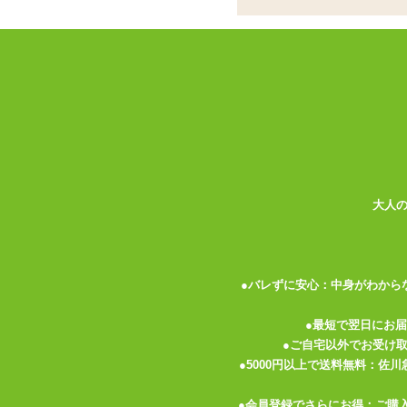
指にはめて使えるシン
ココがポイント
✓
シリコンカバーごと指にはめて使
✓
1パターン1段階、オンオフのみ
✓
指が曲がるので当てたいところに
指に装着してそのまま愛撫できるローター
な質感のシリコン製。消しゴムぐらいの弾
グ型ローターのような形をしていますが、
大人
お使いいただくときは穴から指を通して装
ます。 パターンや強弱などはなく、オン
るので、 細かく動かしたり狙った場所に
●バレずに安心：中身がわから
振動の強さや動作音は控えめ。 日中なら
●最短で翌日にお
時間帯でもお布団の中ならほとんど目立た
●ご自宅以外でお受け
●5000円以上で送料無料：佐
ローターは着脱型でシリコンの内側に内蔵
●会員登録でさらにお得：ご購
外してしまえば表面のシリコン部分は丸洗