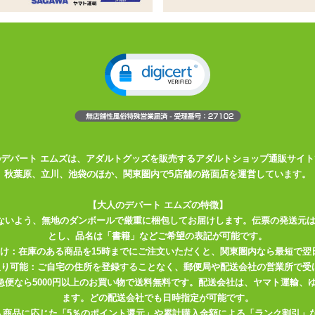
プル操作の装着型ローター
える装着型ローター
の簡単操作です
当てやすい
、その名もゆびブルローターを入荷しました!! ピンク色の表面はマット
力ある硬さで、表面にイボイボなど小さな凹凸がついています。 エッ
裏側に指が装着できる穴が開いています。
のデパート エムズは、アダルトグッズを販売するアダルトショップ通販サイト
秋葉原、立川、池袋のほか、関東圏内で5店舗の路面店を運営しています。
着し、 指先側にある電源マークのボタンを押せばすぐに振動を開始し
オフのみのシンプル操作。 装着部分は指が曲げられるように作られてい
【大人のデパート エムズの特徴】
当てたりと指の動きでも刺激に変化がつけられますよ。
ないよう、無地のダンボールで厳重に梱包してお届けします。伝票の発送元
とし、品名は「書籍」などご希望の表記が可能です。
テレビなどの生活音に紛れさせて使うこともできそう。 夜間など静かな
届け：在庫のある商品を15時までにご注文いただくと、関東圏内なら最短で翌
ずに使えるでしょう。
取り可能：ご自宅の住所を登録することなく、郵便局や配送会社の営業所で受
川急便なら5000円以上のお買い物で送料無料です。配送会社は、ヤマト運輸
。 表面にローションを塗る程度なら水没などもしづらく、 中から取り
ます。どの配送会社でも日時指定が可能です。
入商品に応じた「5％のポイント還元」や累計購入金額による「ランク割引」
いできるので衛生的です。 ただ内部のローターを水没させたり直接濡