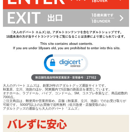
15%OFF
3,520
円(税込)
4,136円(税込)
→
レビューを見る
検討リストへ追加
レビューを書く
商品へのお問い合わせ
カラー：
ラズベリー
バイオレット
ミント
ローズ
大人のデパート エムズは、創業24年のアダルトグッズ通販サイトです。
在庫状況：
販売終了
秋葉原、立川、池袋のほか、関東圏内で5店舗の路面店を運営しています。
オナホール、ラブドール、バイブ、コンドーム、SM、コスプレ衣装など、商品総数約
7000点。
ご注文商品は、郵便局や営業所留め、店舗（秋葉原、立川、池袋）でのお受け取りが
商品説明
可能です。 5000円以上のお買物で送料無料（佐川急便・店舗受取のみ）
アダルトグッズの通販なら大人のデパート「エムズ」
ココがポイント
✓
TOKYO DESIGNのとっても美味しそうな防水付きの充
電式ローター