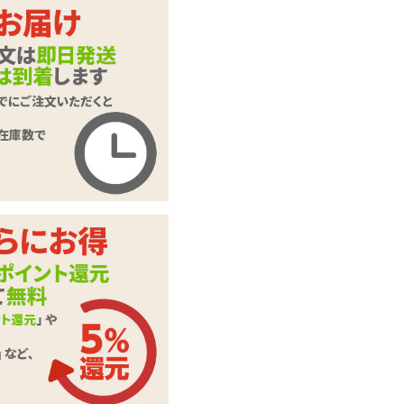
ーター
商品コード
BFSL-011
メーカー価
オープン価格
格
購入価格
297
円(税込)
ポイント
13P
カテゴリ
ローター・電マ
電池は付属しませ
備考
ん。別途ご用意くだ
さい
この商品について問い合わせ
商品情報をメールで送る