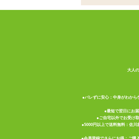
ーター
単三電池×2本で動作するシンプルなダブ
それぞれ形状がエッグ型とスティック型に
スイッチはダイヤル式の無段階調整タイプ
防水性はありませんので、水濡れにご注意
カラー:ブラック
形状:ダブルローター
電池:単三電池×2本
大人
機能:振動
振動:1パターン
強弱:なし
●バレずに安心：中身がわから
●最短で翌日にお
●ご自宅以外でお受け
関連する特集ページ
●5000円以上で送料無料：佐
●会員登録でさらにお得：ご購