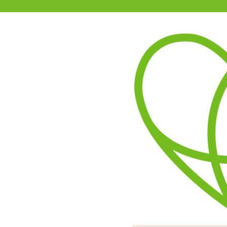
11-15時まで受付
0120-361-969
(土日祝休)
商品を探す
ヘルプ
アダルトグッズ通販「エムズ」TOP
【SALE】特価Wローター
4.00
レビューを見る（2）