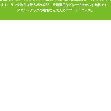
ます。ランク割引は最大25％OFF。登録費用などは一切掛からず無料です。
アダルトグッズの通販なら大人のデパート「エムズ」
。商品説明のところにちゃんと書いてありますが、商品画像のイラスト
ンオフのみという単純な作りで、耐水性もなく、安っぽさはありつつも
ば予算を上げてもう少し良いものを買った方がいいとは思います。