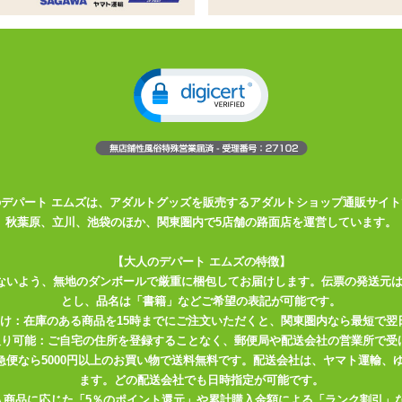
ルローターです。
分かれていますので、異なる責め方が楽しめます。
。1つのスイッチで2つのローターが同時に動作します。
ください。
のデパート エムズは、アダルトグッズを販売するアダルトショップ通販サイト
秋葉原、立川、池袋のほか、関東圏内で5店舗の路面店を運営しています。
【大人のデパート エムズの特徴】
ないよう、無地のダンボールで厳重に梱包してお届けします。伝票の発送元
とし、品名は「書籍」などご希望の表記が可能です。
届け：在庫のある商品を15時までにご注文いただくと、関東圏内なら最短で翌
取り可能：ご自宅の住所を登録することなく、郵便局や配送会社の営業所で受
川急便なら5000円以上のお買い物で送料無料です。配送会社は、ヤマト運輸
ます。どの配送会社でも日時指定が可能です。
入商品に応じた「5％のポイント還元」や累計購入金額による「ランク割引」