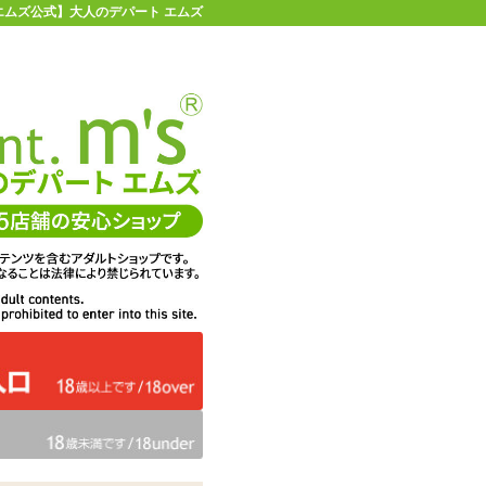
 【エムズ公式】大人のデパート エムズ
店舗情報・地図
お買い物ガイド
ヘルプ
お問い合わせ
0
イページ
カゴを見る
在庫状況：
販売終了
297
エムズ価格：
円(税込)
13P
ポイント：
【SALE】特価Wロ
商品名