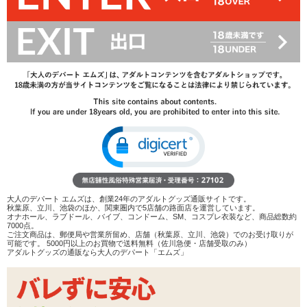
22%OFF
11,198
円(税込)
14,300円(税込)
→
レビューを見る
検討リストへ追加
レビューを書く
商品へのお問い合わせ
カラー：
プラムレッド
バイオレット
在庫状況：
販売終了
大人のデパート エムズは、創業24年のアダルトグッズ通販サイトです。
秋葉原、立川、池袋のほか、関東圏内で5店舗の路面店を運営しています。
オナホール、ラブドール、バイブ、コンドーム、SM、コスプレ衣装など、商品総数約
商品説明
7000点。
ご注文商品は、郵便局や営業所留め、店舗（秋葉原、立川、池袋）でのお受け取りが
可能です。 5000円以上のお買物で送料無料（佐川急便・店舗受取のみ）
カメラ内蔵やタッチセンサー機能など、これまでのバイブレーター
アダルトグッズの通販なら大人のデパート「エムズ」
にはなかった革新的な機能を搭載してきた『SVAKOM』からニュー
プロダクトが入荷いたしました。フラスコを逆さにしたかのような
形状の「Emma エマ」は、いわゆる電マに相当するバイブレータ