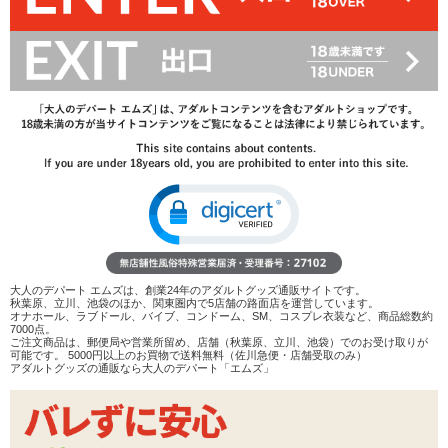
48%OFF
7,700
円(税込)
14,850円(税込)
→
レビューを見る
検討リストへ追加
レビューを書く
商品へのお問い合わせ
カラー：
ブラック
ワイルドオリーブ
数量：
カートに入れる
大人のデパート エムズは、創業24年のアダルトグッズ通販サイトです。
秋葉原、立川、池袋のほか、関東圏内で5店舗の路面店を運営しています。
オナホール、ラブドール、バイブ、コンドーム、SM、コスプレ衣装など、商品総数約
在庫状況：
即納
7000点。
ご注文商品は、郵便局や営業所留め、店舗（秋葉原、立川、池袋）でのお受け取りが
可能です。 5000円以上のお買物で送料無料（佐川急便・店舗受取のみ）
商品説明
アダルトグッズの通販なら大人のデパート「エムズ」
ココがポイント
✓
根元から枝分かれするように付いたシリコン製の吸盤付