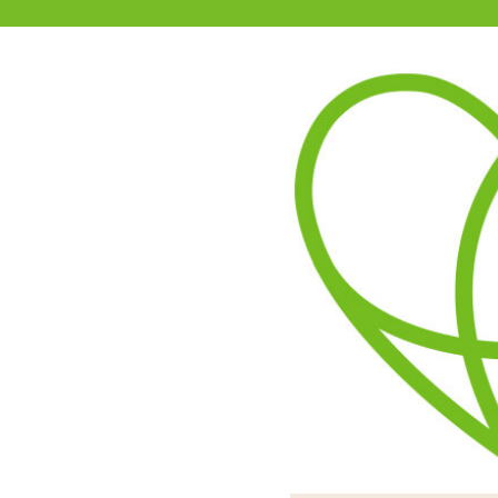
11-15時まで受付
0120-361-969
(土日祝休)
商品を探す
ヘルプ
アダルトグッズ通販「エムズ」TOP
おえおうホール
えずかせる位のフェラ体験
ペロッと舌を出しています
内部は螺旋状に盛り上がる