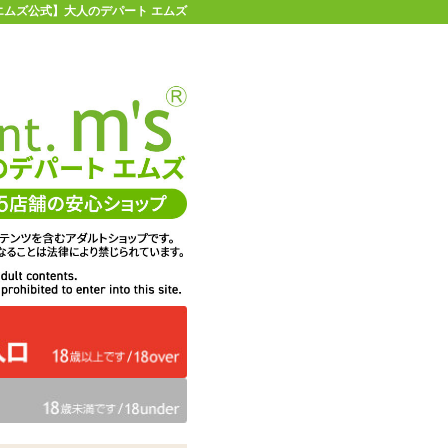
 【エムズ公式】大人のデパート エムズ
店舗情報・地図
お買い物ガイド
ヘルプ
お問い合わせ
0
イページ
カゴを見る
在庫状況：
即納
38%OFF
メーカー価格：
2,750
円(税込)
1,716
エムズ価格：
円(税込)
78P
ポイント：
数量：