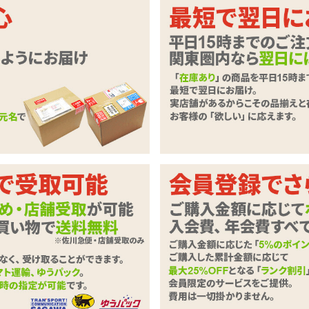
!貫通・非貫通で個性異なるフェラホ