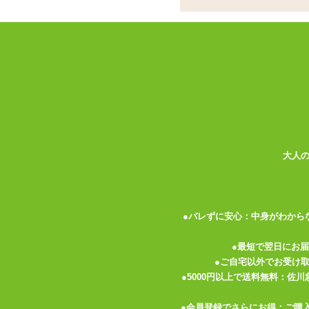
ココがポイント
✓
えずくほどに喉奥を責めたいお口
✓
開幕Verは非貫通。細かな粒イ
✓
世界Verは貫通型。前歯も付き
<メーカーコメント>
～おクチに入れるしあわせ～
開幕記念!!確定シリーズからおえおうホー
開幕不安でもこれがあれば安打量産!
大人
『おえおうさせたい!!』
『いつも苦しがられてしまう。』
●バレずに安心：中身がわから
そんなお悩みもこの商品で一気に解決!!
アナタをありのまま受け入れてくれます。
●最短で翌日にお
アフター要らず!!「ごめんやわ。」も無し!
●ご自宅以外でお受け
230g
●5000円以上で送料無料：佐
●会員登録でさらにお得：ご購
『もっとおえおうさせたい!!』