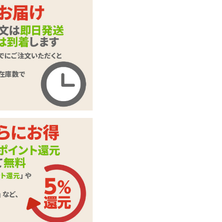
タイプ：
開幕Ver
世界Ver
カートに入れる
商品名
おえおうホール
商品コード
GODS831
メーカー価
2,750
円(税込)
格
購入価格
1,716
円(税込)
ポイント
78P
カテゴリ
フェラオナホ
付属品
パウチローション