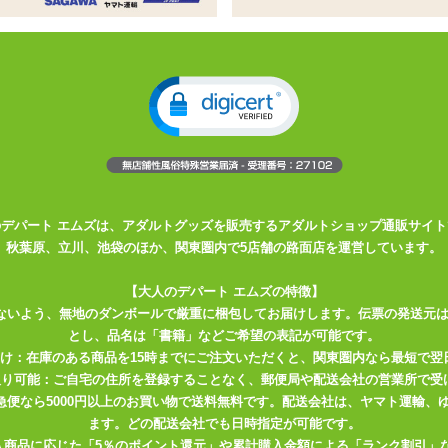
をイメージした非貫通型オナホール
ボ山が螺旋を描き、ペニスを締め付けます
、フェラホールらしさを楽しめます
ルが新登場!
のデパート エムズは、アダルトグッズを販売するアダルトショップ通販サイト
秋葉原、立川、池袋のほか、関東圏内で5店舗の路面店を運営しています。
【大人のデパート エムズの特徴】
ないよう、無地のダンボールで厳重に梱包してお届けします。伝票の発送元
とし、品名は「書籍」などご希望の表記が可能です。
届け：在庫のある商品を15時までにご注文いただくと、関東圏内なら最短で翌
取り可能：ご自宅の住所を登録することなく、郵便局や配送会社の営業所で受
川急便なら5000円以上のお買い物で送料無料です。配送会社は、ヤマト運輸
ます。どの配送会社でも日時指定が可能です。
入商品に応じた「5％のポイント還元」や累計購入金額による「ランク割引」