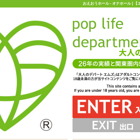
おえおうホール - オナホール |
お買い物ガイド
お問い合わせ
マ
オナホール
フェラオナホ
おえおうホール
をイメージした非貫通型オナホール「おえおうホール 開幕
が完全にデザインで、通常のフェラホールのようなギミッ
壁面に粒イボをびっしり。ぎゅっと密着しながらペニス全
体をザラザラ擦ります
クはしません
Ver」