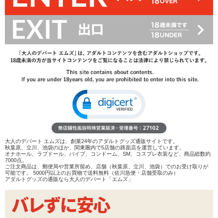
38%OFF
858
円(税込)
1,375円(税込)
→
レビューを見る
検討リストへ追加
レビューを書く
商品へのお問い合わせ
サイズ：
L
数量：
カートに入れる
大人のデパート エムズは、創業24年のアダルトグッズ通販サイトです。
秋葉原、立川、池袋のほか、関東圏内で5店舗の路面店を運営しています。
在庫状況：
即納
オナホール、ラブドール、バイブ、コンドーム、SM、コスプレ衣装など、商品総数約
7000点。
ご注文商品は、郵便局や営業所留め、店舗（秋葉原、立川、池袋）でのお受け取りが
可能です。 5000円以上のお買物で送料無料（佐川急便・店舗受取のみ）
商品説明
アダルトグッズの通販なら大人のデパート「エムズ」
ココがポイント
✓
サイズが選べるシリコン製のアナルプラグ