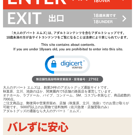
43%OFF
2,145
円(税込)
3,740円(税込)
→
レビューを見る
検討リストへ追加
レビューを書く
商品へのお問い合わせ
数量：
カートに入れる
在庫状況：
即納
商品説明
大人のデパート エムズは、創業24年のアダルトグッズ通販サイトです。
秋葉原、立川、池袋のほか、関東圏内で5店舗の路面店を運営しています。
オナホール、ラブドール、バイブ、コンドーム、SM、コスプレ衣装など、商品総数約
ココがポイント
7000点。
ご注文商品は、郵便局や営業所留め、店舗（秋葉原、立川、池袋）でのお受け取りが
✓
アソコの狭さ・締付けを重視した非貫通型オナホール
可能です。 5000円以上のお買物で送料無料（佐川急便・店舗受取のみ）
アダルトグッズの通販なら大人のデパート「エムズ」
✓
弾力はやや硬め寄り。スリムながら圧迫感が強いです
✓
内部は肉厚なリングヒダが通過するたびにカリをゴリゴ
リ引っ掻く強刺激系です