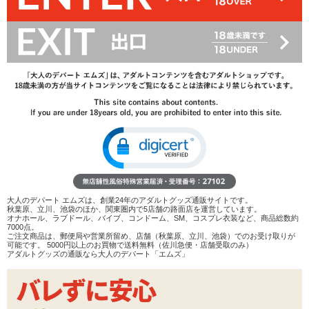
レビューを見る
検討リストへ追加
レビューを書く
商品へのお問い合わせ
在庫状況：
販売終了
商品説明
<メーカーコメント>
”コンドームも、パートナーを大事にする気持ちも、もう隠さない”
コンドーム・ローションっぽくない、スタイリッシュなパッケージ
大人のデパート エムズは、創業24年のアダルトグッズ通販サイトです。
秋葉原、立川、池袋のほか、関東圏内で5店舗の路面店を運営しています。
とシンプルなデザインで、いつもそばに置いておける!新ブランド
オナホール、ラブドール、バイブ、コンドーム、SM、コスプレ衣装など、商品総数約
7000点。
「Beside」新発売。ベッドサイドにリビングに洗面所に、もう隠さ
ご注文商品は、郵便局や営業所留め、店舗（秋葉原、立川、池袋）でのお受け取りが
可能です。 5000円以上のお買物で送料無料（佐川急便・店舗受取のみ）
ない。おうちコンドーム・ローションの新定番「Beside」です。
アダルトグッズの通販なら大人のデパート「エムズ」
使いやすい天然ゴム製ストレートタイプ!気分で選べる3タイプ!!