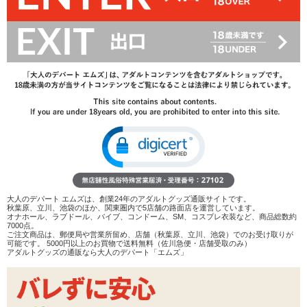
41%OFF
550
円(税込)
935円(税込)
→
レビューを見る
検討リストへ追加
レビューを書く
商品へのお問い合わせ
在庫状況：
販売終了
商品説明
大人のデパート エムズは、創業24年のアダルトグッズ通販サイトです。
ココがポイント
秋葉原、立川、池袋のほか、関東圏内で5店舗の路面店を運営しています。
オナホール、ラブドール、バイブ、コンドーム、SM、コスプレ衣装など、商品総数約
✓
ローション充填済み・すぐに使える使い捨てカップホー
7000点。
ル
ご注文商品は、郵便局や営業所留め、店舗（秋葉原、立川、池袋）でのお受け取りが
可能です。 5000円以上のお買物で送料無料（佐川急便・店舗受取のみ）
✓
新成型技術を使い、デザイン・内部構造を1から起こし
アダルトグッズの通販なら大人のデパート「エムズ」
ています
✓
ウテルスは内部にびっしりと大小のイボが配置されてい
ます