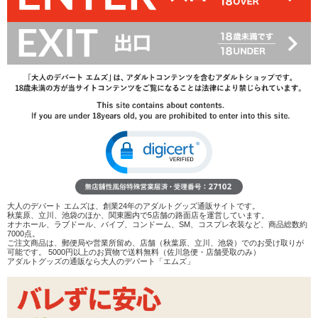
41%OFF
2,827
円(税込)
4,785円(税込)
→
レビューを見る
検討リストへ追加
レビューを書く
商品へのお問い合わせ
在庫状況：
販売終了
商品説明
大人のデパート エムズは、創業24年のアダルトグッズ通販サイトです。
ココがポイント
秋葉原、立川、池袋のほか、関東圏内で5店舗の路面店を運営しています。
オナホール、ラブドール、バイブ、コンドーム、SM、コスプレ衣装など、商品総数約
✓
穴の形状を調整し、亀頭により密着しやすくしたオナホ
7000点。
ール
ご注文商品は、郵便局や営業所留め、店舗（秋葉原、立川、池袋）でのお受け取りが
✓
内部は小粒のイボがびっしり。内径も狭く、しっかりと
可能です。 5000円以上のお買物で送料無料（佐川急便・店舗受取のみ）
アダルトグッズの通販なら大人のデパート「エムズ」
締め付けます
✓
締め付けは強いですが刺激はややマイルド。肉厚なので
激しく擦りたい方向け
<メーカーコメント>