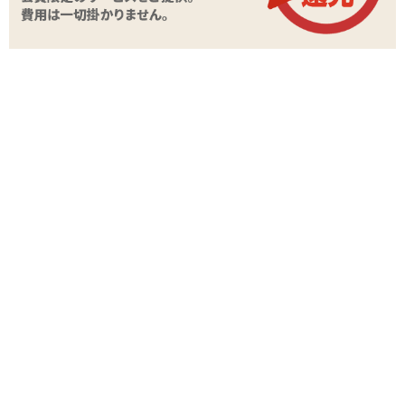
商品詳細
商品名
超リアル まんにくむすめ! 雪平美桜
商品コード
TOY-9901661
メーカー価
1,980
円(税込)
格
購入価格
1,265
円(税込)
ポイント
57P
カテゴリ
オナホール
メーカー・
A-ONE(エーワン)
ブランド