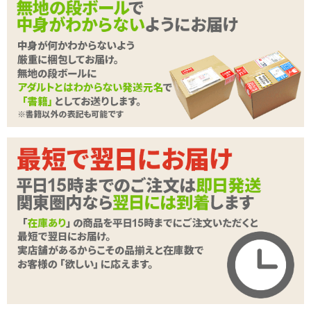
✓
シワ感を見事に再現した、ふわふわ柔らかな非貫通型オ
ナホール
✓
着色層はねっとりした感触。イボがジョリジョリと裏ス
ジを刺激
✓
締め付け力はほどほど。長く楽しみやすい低刺激型
<メーカーコメント>
イラストから飛び出したようなリアル造形!!生娘のぷっくり肉肉しい
極上生マ●コオナホ!!
亀頭をジョリジョリ苛める縦ヒダや、四方から飛び出した肉イボが
竿をギュギュっと締め付けながら刺激する!!かわいらしいまんにくが
特徴的なリアルマ●コでいざ絶頂へ・・・
とろけて絡むまんにく感で満たされよう!!
続きを読む
種類:非貫通
色:ホワイト
素材:柔らかい■■□□□硬い
内部構造:ヒダ・イボ