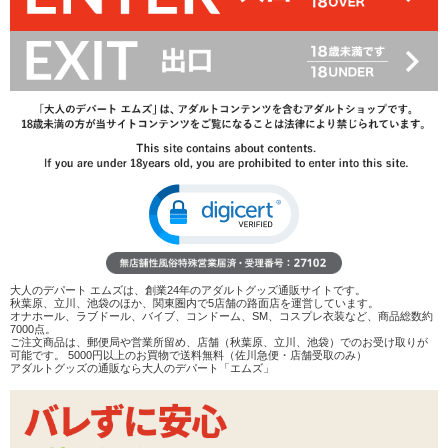
36%OFF
1,265
円(税込)
1,980円(税込)
→
レビューを見る
検討リストへ追加
レビューを書く
商品へのお問い合わせ
数量：
カートに入れる
こちらの商品は
お取り寄せ商品
です。
他商品と併せてご注文頂いた場合は、入荷次第まとめて発送いたします。入
荷には
1〜3営業日
掛かります。
なお、メーカー欠品の場合は別途ご連絡いたします。
大人のデパート エムズは、創業24年のアダルトグッズ通販サイトです。
秋葉原、立川、池袋のほか、関東圏内で5店舗の路面店を運営しています。
オナホール、ラブドール、バイブ、コンドーム、SM、コスプレ衣装など、商品総数約
在庫状況：
お取り寄せ
7000点。
ご注文商品は、郵便局や営業所留め、店舗（秋葉原、立川、池袋）でのお受け取りが
可能です。 5000円以上のお買物で送料無料（佐川急便・店舗受取のみ）
アダルトグッズの通販なら大人のデパート「エムズ」
商品説明
ココがポイント