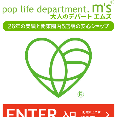
お電話でもご注文・ご相談可能です。お気軽に
0120-361-969
11-15時まで受付（土日
祝休）
アダルトグッズ通販「エムズ」TOP
オナホール
A-ONE(エー
ワン)
超リアル まんにくむすめ! 雪平美桜
超リアル まんにくむすめ! 雪平美桜
3.00
レビューを見る（1）
まるで漫画の世界から飛び出してきたかのアソコの造形をしたオナ
柔らかいので大きく広きます。最初のリングヒダがまるで充血して
大きさは手に持ってちょうどよいサイズ感。匂いもべたつきも気に
むにゅむにゅっとした肉に挿入すると細かな縦ヒダ・イボがジョリ
2層構造になっており、着色部分はよりネットリとした質感です
膣周りのシワづきや陰唇などがとてもリアルに作られています
まとまりがありオナホールによくなじむローションです
糸引きはやや控えめです。塊のままトロンと流れます
スティックローションが1本付属しています
ホール「超リアル まんにくむすめ! 雪平美桜」 ※サイズはエムズ実
なるほどではないですが、敏感な方はパウダーをまぶすと快適にお
ジョリと刺激。程良い締め付けも相まって長く楽しみやすいオナホ
いるように見えてエロティックです
使いいただけます
測値です
ールです