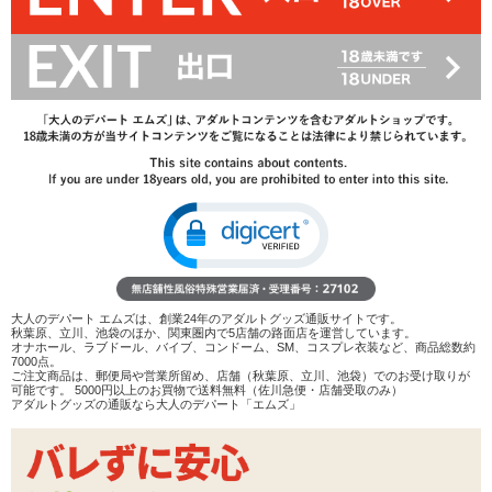
602
円(税込)
1,100円(税込)
→
レビューを見る
検討リストへ追加
レビューを書く
商品へのお問い合わせ
在庫状況：
販売終了
商品説明
ココがポイント
大人のデパート エムズは、創業24年のアダルトグッズ通販サイトです。
✓
着脱や装着が簡単なループタイ型のペニスリング
秋葉原、立川、池袋のほか、関東圏内で5店舗の路面店を運営しています。
✓
留め具のボタンを押して調節、手を離せば長さが固定さ
オナホール、ラブドール、バイブ、コンドーム、SM、コスプレ衣装など、商品総数約
7000点。
れます
ご注文商品は、郵便局や営業所留め、店舗（秋葉原、立川、池袋）でのお受け取りが
✓
サオのみ、サオとタマなどさまざまなアレンジが可能で
可能です。 5000円以上のお買物で送料無料（佐川急便・店舗受取のみ）
アダルトグッズの通販なら大人のデパート「エムズ」
す♪
<メーカーコメント>
自分のフィーリングにマッチする位置へ調整して使える!