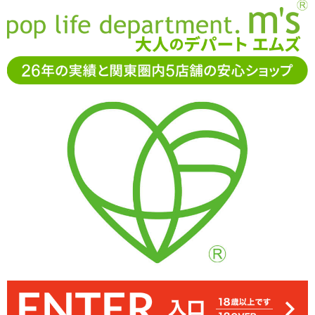
お電話でもご注文・ご相談可能です。お気軽に
0120-361-969
11-15時まで受付（土日
祝休）
アダルトグッズ通販「エムズ」TOP
男性サポートグッズ
【SALE】ストロングプロジェクト-コックタイ-
【SALE】ストロングプロジェクト-コックタイ-
2.00
レビューを見る（1）
留め具で締め付け具合を調節するループタイ型のペニスリング「ス
チューブに伸縮性はほとんどありません。しっかりと締め付けてい
サオの締め付けはもちろん、輪を大きくすれば睾丸ごと締め付ける
素材はシリコンとABSで構成。手に持っても重さはほとんど感じま
留め具を上げ下げすることで輪のサイズを変え脱着します
トロングプロジェクト-コックタイ-」 ※サイズはエムズ実測値です
ことも。汎用性に富んだペニスリングです
れば脱落することはないでしょう
せん
45%OFF