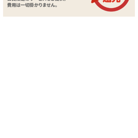
STAFF VOICE
(*´∀`*)長さを調節できるループタイ型のペニスリ
ングであります!留め具は2箇所についていて、ひ
とつは
ぷにっとリング シンプルコックタイ
のよ
うなビーズ型。もうひとつは
ボス シリコンコッ
クタイ
のようなボタンを押して調節するタイプです。
ビーズ型の留め具はそのまま上下にスライドができるので、ボタン
型留め具で固定したあとも微調節が可能。サオのみ、タマのみ、ま
たはサオとタマ両方などのさまざまなアレンジがしやすい構造にな
っていますよ～!ただ、リング本体には若干ゴムのようなべたつきが
ありますので装着時はヘアの巻き込みに注意してくださいね。