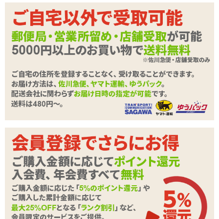
商品詳細
商品名
【SALE】ストロングプロジェクト-コックタイ-
商品コード
140201024
メーカー価
1,100
円(税込)
格
購入価格
602
円(税込)
ポイント
27P
カテゴリ
男性サポートグッズ
商品情報をメールで送る