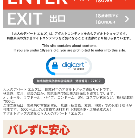
602
円(税込)
1,100円(税込)
→
レビューを見る
検討リストへ追加
レビューを書く
商品へのお問い合わせ
在庫状況：
販売終了
商品説明
ココがポイント
大人のデパート エムズは、創業24年のアダルトグッズ通販サイトです。
✓
着脱や装着が簡単なループタイ型のペニスリング
秋葉原、立川、池袋のほか、関東圏内で5店舗の路面店を運営しています。
✓
留め具のボタンを押して調節、手を離せば長さが固定さ
オナホール、ラブドール、バイブ、コンドーム、SM、コスプレ衣装など、商品総数約
7000点。
れます
ご注文商品は、郵便局や営業所留め、店舗（秋葉原、立川、池袋）でのお受け取りが
✓
サオのみ、サオとタマなどさまざまなアレンジが可能で
可能です。 5000円以上のお買物で送料無料（佐川急便・店舗受取のみ）
アダルトグッズの通販なら大人のデパート「エムズ」
す♪
<メーカーコメント>
自分のフィーリングにマッチする位置へ調整して使える!