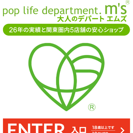
お電話でもご注文・ご相談可能です。お気軽に
0120-361-969
11-15時まで受付（土日
祝休）
アダルトグッズ通販「エムズ」TOP
男性サポートグッズ
【SALE】ストロングプロジェクト-コックタイ-
【SALE】ストロングプロジェクト-コックタイ-
2.00
レビューを見る（1）
留め具で締め付け具合を調節するループタイ型のペニスリング「ス
チューブに伸縮性はほとんどありません。しっかりと締め付けてい
サオの締め付けはもちろん、輪を大きくすれば睾丸ごと締め付ける
素材はシリコンとABSで構成。手に持っても重さはほとんど感じま
留め具を上げ下げすることで輪のサイズを変え脱着します
トロングプロジェクト-コックタイ-」 ※サイズはエムズ実測値です
ことも。汎用性に富んだペニスリングです
れば脱落することはないでしょう
せん
45%OFF