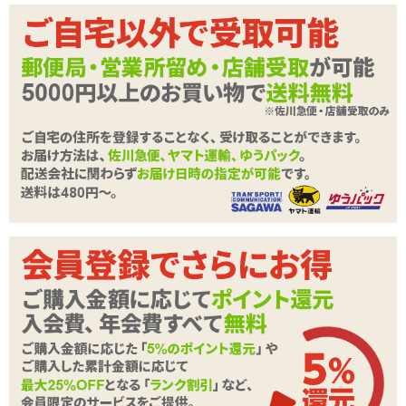
商品詳細
商品名
【SALE】ストロングプロジェクト-コックタイ-
商品コード
140201024
メーカー価
1,100
円(税込)
格
購入価格
602
円(税込)
ポイント
27P
カテゴリ
男性サポートグッズ
商品情報をメールで送る