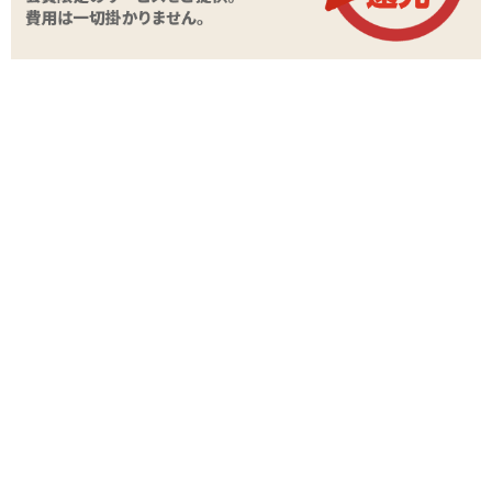
STAFF VOICE
(*´∀`*)長さを調節できるループタイ型のペニスリ
ングであります!留め具は2箇所についていて、ひ
とつは
ぷにっとリング シンプルコックタイ
のよ
うなビーズ型。もうひとつは
ボス シリコンコッ
クタイ
のようなボタンを押して調節するタイプです。
ビーズ型の留め具はそのまま上下にスライドができるので、ボタン
型留め具で固定したあとも微調節が可能。サオのみ、タマのみ、ま
たはサオとタマ両方などのさまざまなアレンジがしやすい構造にな
っていますよ～!ただ、リング本体には若干ゴムのようなべたつきが
ありますので装着時はヘアの巻き込みに注意してくださいね。