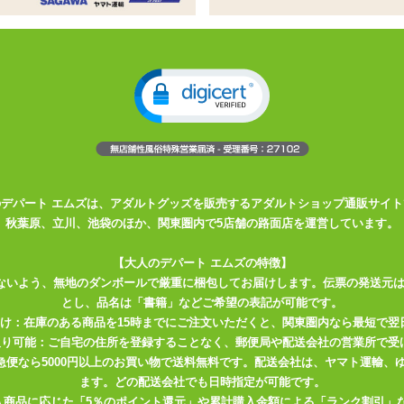
種の神器が登場!吸引と振動で感度を高
引グッズに新たに3種類の特殊ローターが登場です!
シー・ペニスの3種類の、吸引&振動するローターになります。その名
ます。
のデパート エムズは、アダルトグッズを販売するアダルトショップ通販サイト
100%の吸引カップで、とてもスベスベとした手触りの気持ちのいい素
秋葉原、立川、池袋のほか、関東圏内で5店舗の路面店を運営しています。
て突起が配置されていて、振動時に優しい刺激を与えます。
【大人のデパート エムズの特徴】
が繋がっている形です。コントローラーは楕円形で少々大きめですが、
ないよう、無地のダンボールで厳重に梱包してお届けします。伝票の発送元
とし、品名は「書籍」などご希望の表記が可能です。
も持ちやすいです。正面にはボタンが3つあり、左が振動、中央が空気
届け：在庫のある商品を15時までにご注文いただくと、関東圏内なら最短で翌
取り可能：ご自宅の住所を登録することなく、郵便局や配送会社の営業所で受
川急便なら5000円以上のお買い物で送料無料です。配送会社は、ヤマト運輸
を押すことで吸引が開始され、もう1度押すまで吸い続けます。取り外
ます。どの配送会社でも日時指定が可能です。
すことで空気を抜き、安全に外すことが可能です。
入商品に応じた「5％のポイント還元」や累計購入金額による「ランク割引」