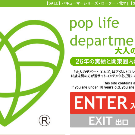
【SALE】バキューマーシリーズ - ローター・電マ |
お買い物ガイド
お問い合わせ
マ
ローター・電マ
吸引ローター
【SALE】バキューマーシリーズ
ーズ
・右が吸引のスイッチです。振動は1度押すごとに最大5段
、お手入れに便利です。外すとローターと吸引部分が現れ
大きい方でなければしっかりと覆ってくれるでしょう
約10.5cmもあります ※サイズはエムズ実測値です
、中央部分には乳首を刺激する突起がついています
ているので、振動をしっかりと伝えてくれます
ップを装着し、吸引や振動の操作を行います
ので柔らかく、強度もそこそこのものです
動による快感「バキューマー バスト」
には単四電池が3本必要となります
しで停止。吸引は押すと開始で、更に押すと停止します。
ます