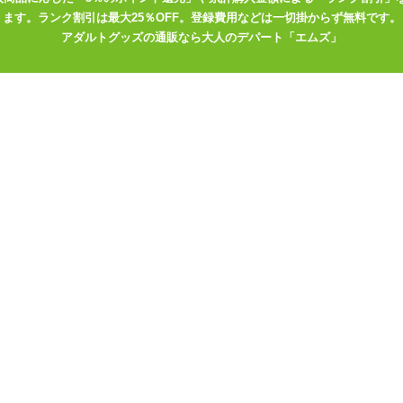
ます。ランク割引は最大25％OFF。登録費用などは一切掛からず無料です。
ようになっていますが、バスト以外の吸引はあまり強くないため物足り
アダルトグッズの通販なら大人のデパート「エムズ」
毛を処理していただくか、ローションを使用し密着度をあげてみてくだ
階に強さが変化します。振動を止める際は長押しで停止となります。動
つ音となっています。そのため、同居人や隣人が気になるという方はご
り外すことができるので、カップのみを洗浄することが可能です。防水
用やカップを装着したままでのお手入れの際は十分お気をつけ下さい。
リーでお使いいただけますし、パートナーと一緒にも使うことができる
る電動グッズはあまりないので、興味を持った方は是非お試しくださ
央部には乳首にフィットするように突起が取り付けられています。広範
ップは1つしかないため、両胸に使う際は「バキューマー バスト」が