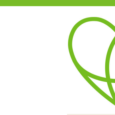
11-15時まで受付
0120-361-969
(土日祝休)
商品を探す
ヘルプ
アダルトグッズ通販「エムズ」TOP
【SALE】バキューマーシリ
3.67
レビューを見る（6）
左が振動・中央が空気抜き
カップは取り外しが可能で
高さもあるので、胸の
カップは大きく、直径は
カップはシリコン製で
適度な硬さを持っ
このようにカ
シリコンな
吸引と振
動作
階まで変化していき、長押