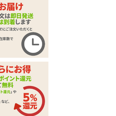
バスト
プッシー
ペニス
【SALE】バキュー
商品名
マーシリーズ
商品コード
KK-0300
メーカー価
7,480
円(税込)
格
購入価格
4,675
円(税込)
ポイント
212P
カテゴリ
吸引ローター
付属品
単四電池×3
この商品について問い合わせ