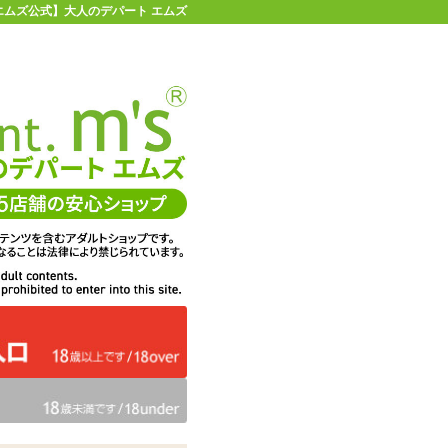
 【エムズ公式】大人のデパート エムズ
店舗情報・地図
お買い物ガイド
ヘルプ
お問い合わせ
0
イページ
カゴを見る
在庫状況：
販売終了
38%OFF
メーカー価格：
7,480
円(税込)
4,675
エムズ価格：
円(税込)
212P
ポイント：
タイプ：