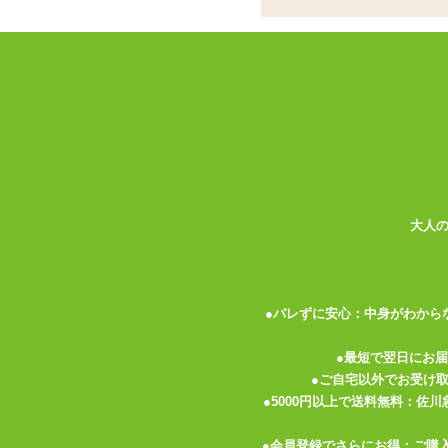
吸引グッズに新しい3
めよう!
マニアックながらも、根強い人気のある吸
「バキューマー」シリーズはバスト・プッ
の通りバキュームが一番のウリとなってい
大人
先端部分はメディカルグレードのシリコン
材となっています。内部には用途に合わせ
カップとコントローラーは吸引用のパイプ
●バレずに安心：中身がわから
丸い形が握った際にフィットするのでとて
●最短で翌日にお
抜き、右が吸引となっています。
●ご自宅以外でお受け
●5000円以上で送料無料：佐
操作方法は電池を入れた状態で右のボタン
す際は、吸引を停止後に中央のボタンを押
●会員登録でさらにお得：ご購