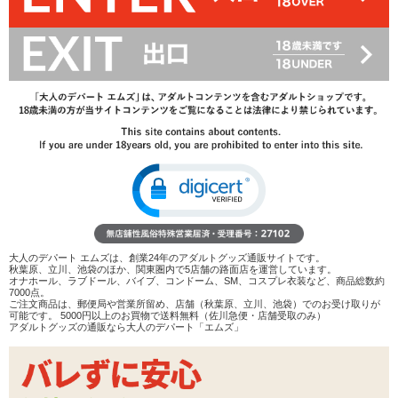
レビューを見る
検討リストへ追加
レビューを書く
商品へのお問い合わせ
在庫状況：
販売終了
商品説明
ボディにぴったりとフィットし、
まるでレオパードのペイントを施したかのよう。
オフショルダーで見せるデコルテがセクシーです。
キャミ部分は長め丈で、お尻を半分くらい覆う長さ。
大人のデパート エムズは、創業24年のアダルトグッズ通販サイトです。
秋葉原、立川、池袋のほか、関東圏内で5店舗の路面店を運営しています。
レッグ部分も同じヒョウ柄。よく伸びて快適にフィットします。
オナホール、ラブドール、バイブ、コンドーム、SM、コスプレ衣装など、商品総数約
7000点。
ご注文商品は、郵便局や営業所留め、店舗（秋葉原、立川、池袋）でのお受け取りが
可能です。 5000円以上のお買物で送料無料（佐川急便・店舗受取のみ）
商品詳細
アダルトグッズの通販なら大人のデパート「エムズ」
商品名
レオパードボディストッキング
商品コード
GB-178