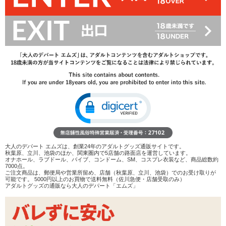
330
円(税込)
715円(税込)
→
レビューを見る
検討リストへ追加
レビューを書く
商品へのお問い合わせ
カラー：
スモーク
ブルー
クリア
在庫状況：
販売終了
大人のデパート エムズは、創業24年のアダルトグッズ通販サイトです。
商品説明
秋葉原、立川、池袋のほか、関東圏内で5店舗の路面店を運営しています。
オナホール、ラブドール、バイブ、コンドーム、SM、コスプレ衣装など、商品総数約
7000点。
肉厚でシンプルなデザインのペニスリングです。
ご注文商品は、郵便局や営業所留め、店舗（秋葉原、立川、池袋）でのお受け取りが
可能です。 5000円以上のお買物で送料無料（佐川急便・店舗受取のみ）
アダルトグッズの通販なら大人のデパート「エムズ」
Fitリングはよくある細身のペニスリングとは異なりしっかりとした
厚さを持っているため、
着用時にはその厚さが締め付け時のホールド力をアップ。