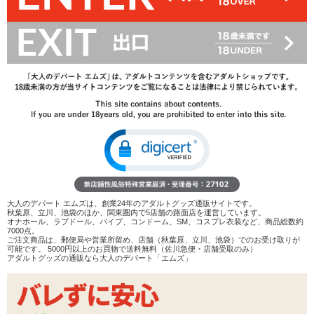
4,326
円(税込)
6,050円(税込)
→
レビューを見る
検討リストへ追加
レビューを書く
商品へのお問い合わせ
在庫状況：
販売終了
商品説明
Gプロジェクトの温めて使うオナホール【NUKUT(ぬくっと)】に、
あの有名PCゲームのドラマCD付きコラボ版が登場です!
大人のデパート エムズは、創業24年のアダルトグッズ通販サイトです。
秋葉原、立川、池袋のほか、関東圏内で5店舗の路面店を運営しています。
オナホール、ラブドール、バイブ、コンドーム、SM、コスプレ衣装など、商品総数約
7000点。
コラボとはいえ、ぬくっと自体には既存のものと変更は無いよう
ご注文商品は、郵便局や営業所留め、店舗（秋葉原、立川、池袋）でのお受け取りが
可能です。 5000円以上のお買物で送料無料（佐川急便・店舗受取のみ）
で、 べとつきや匂いのない肉厚なボディ・ヒダのみの奥へ行くほど
アダルトグッズの通販なら大人のデパート「エムズ」
狭くなる構造も一緒です。
一番奥には大きくバキュームゾーンがありますので、 肉厚さを活か
したキツい吸い付きを楽しめます。