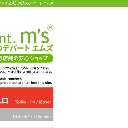
| 【エムズ公式】大人のデパート エムズ
店舗情報・地図
お買い物ガイド
ヘルプ
お問い合わせ
0
イページ
カゴを見る
在庫状況：
販売終了
37%OFF
メーカー価格：
660
円(税込)
418
エムズ価格：
円(税込)
19P
ポイント：