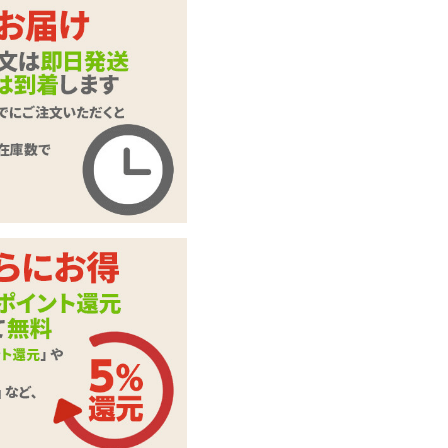
ばんぎゃ!!pocket ゆ
商品名
っこ
商品コード
OH-0881
メーカー価
660
円(税込)
格
購入価格
418
円(税込)
ポイント
19P
カテゴリ
オナホール
外装サイズ
H17×W10.5(cm)
ミニローション、カ
付属品
ード
この商品について問い合わせ