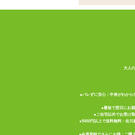
某人気アニメのパロディーホールとして大
今回は、主要キャラクター全員が登場です
★ゆっこ:太めのイボとヒダで、プニプニ
★みーこ:硬めのツブツブとキツめのヒダ
★あんず:ウェーブの掛かった縦ヒダにイ
★りん:長くて太いイボがずっと続くイソ
★こむぎ:長くて細いイボが股間を這うミ
大人
ペーパーフィギュアにもなる壁紙ダウンロ
<メーカーコメント>
●バレずに安心：中身がわから
バンドギャルのポケットサイズオナホール
●最短で翌日にお
●ご自宅以外でお受け
天然素材のおっとり系
●5000円以上で送料無料：佐
ふわふわ素材のOh Na ホー太だょ♪
●会員登録でさらにお得：ご購