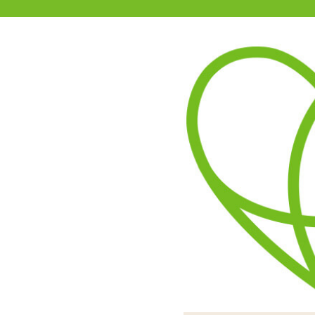
11-15時まで受付
0120-361-969
(土日祝休)
商品を探す
ヘルプ
アダルトグッズ通販「エムズ」TOP
ばんぎゃ!!pocket ゆっこ
メンバー全員(5種類)のカ