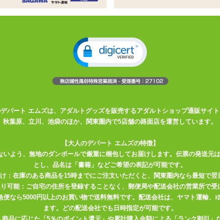
人気のばんぎゃ!にポケットサイズが登場しました。
。
刺激してくれる定番タイプ。
で擦り上げるザラッとしたタイプ。
ボで責めるテクニカルタイプ。
ギンチャクタイプ。
ミズ千匹タイプ。
のデパート エムズは、アダルトグッズを販売するアダルトショップ通販サイト
ード付きのカードが入っているおまけ付きです。
秋葉原、立川、池袋のほか、関東圏内で5店舗の路面店を運営しています。
【大人のデパート エムズの特徴】
ないよう、無地のダンボールで厳重に梱包してお届けします。伝票の発送元
。
とし、品名は「書籍」などご希望の表記が可能です。
届け：在庫のある商品を15時までにご注文いただくと、関東圏内なら最短で翌
取り可能：ご自宅の住所を登録することなく、郵便局や配送会社の営業所で受
川急便なら5000円以上のお買い物で送料無料です。配送会社は、ヤマト運輸
ます。どの配送会社でも日時指定が可能です。
入商品に応じた「5％のポイント還元」や累計購入金額による「ランク割引」