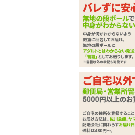
ふっと～いイボとぷ
ル