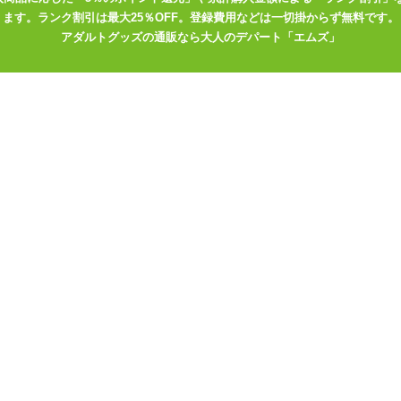
ます。ランク割引は最大25％OFF。登録費用などは一切掛からず無料です。
アダルトグッズの通販なら大人のデパート「エムズ」
オナホキングダム 「ヤれる
子! 電車エッチ あかりちゃん