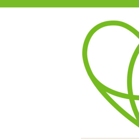
11-15時まで受付
0120-361-969
(土日祝休)
商品を探す
ヘルプ
アダルトグッズ通販「エムズ」TOP
S
低温カラーローソク 雫 赤
3.50
レビューを見る（2）
長さがありますので持ちや