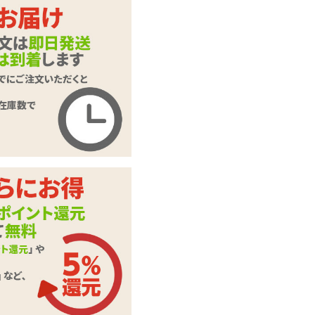
低温カラーローソク
商品名
雫 赤
商品コード
SM-0722
メーカー価
990
円(税込)
格
購入価格
693
円(税込)
ポイント
31P
カテゴリ
蝋燭(ロウソク)
本体サイ
全長:23.5cm、最大
ズ・容量
径4cm、直径:2.5cm
この商品について問い合わせ