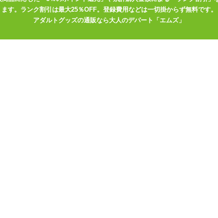
ます。ランク割引は最大25％OFF。登録費用などは一切掛からず無料です。
肌にはローションなどをぬっておくと、 身体についたロウがはがしやす
アダルトグッズの通販なら大人のデパート「エムズ」
非常に取れづらく処理が大変になります。 ご使用時はレジャーシートや
するとよいでしょう。 根元が細く立てておくのには向きません。火の
えもしますので、 プロの方やショーなどに使ってもいいですね。 ロー
なっていくMの表情を引き出す小道具としてお使いください。