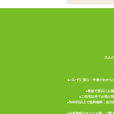
滴る様はまさに血の雫
ココがポイント
✓
融点の低いプレイ用の低温ローソ
✓
持ちやすいロングタイプ、沢山垂
✓
根元が細いので単独では立ちませ
SMプレイという単語から連想されるもの
ラーローソク 雫 赤」はSMのイメージに
の身体を美しく彩ります。
大人
SM専用に融点が低く作られた低温ローソ
ローソクですので持っている方も手が熱く
うか。
●バレずに安心：中身がわから
炎を灯したままにしておくとロウがどんど
●最短で翌日にお
また一方向にだけ傾けているとローソクが
●ご自宅以外でお受け
にして均一に溶けるようにするのがオスス
●5000円以上で送料無料：佐
●会員登録でさらにお得：ご購
低温とはいえ熱さは感じます。 初めての