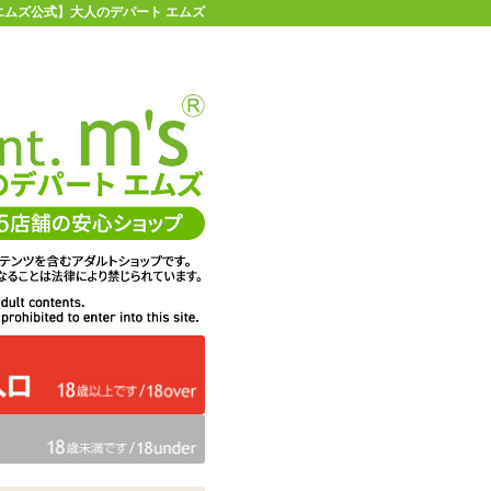
 【エムズ公式】大人のデパート エムズ
店舗情報・地図
お買い物ガイド
ヘルプ
お問い合わせ
0
イページ
カゴを見る
在庫状況：
販売終了
30%OFF
メーカー価格：
990
円(税込)
693
エムズ価格：
円(税込)
31P
ポイント：