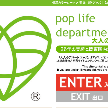
低温カラーローソク 雫 赤 - SMグッズ |
お買い物ガイド
お問い合わせ
マ
Mグッズ
蝋燭(ロウソク)
低温カラーローソク 雫 赤
すく、沢山垂らしたい時にもオススメです ※サイズはエム
ズ実測値です