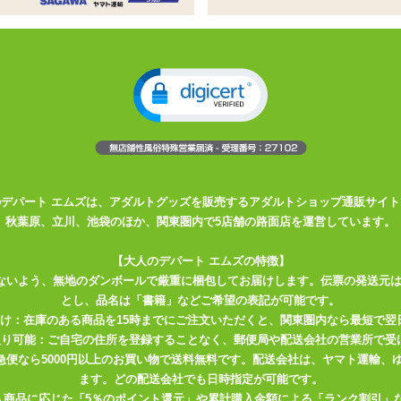
ク
らしたい時にもオススメ
ん。火の元にはご注意を
は色々ありますね。 縛り、鞭、浣腸・・・そしてロウソク。 「低温カ
ぴったりのカラー、 赤色の低温ローソクです。 ポタポタと垂れる雫がM
のデパート エムズは、アダルトグッズを販売するアダルトショップ通販サイト
秋葉原、立川、池袋のほか、関東圏内で5店舗の路面店を運営しています。
クなので、 炎を灯すとすぐに溶け出してプレイを開始できます。 長い
ならず、 ビギナーご主人様・女王様にも使いやすいのではないでしょ
【大人のデパート エムズの特徴】
ないよう、無地のダンボールで厳重に梱包してお届けします。伝票の発送元
とし、品名は「書籍」などご希望の表記が可能です。
ん溶けてしまうので垂らさないときは火を消したほうがよいでしょう。
届け：在庫のある商品を15時までにご注文いただくと、関東圏内なら最短で翌
どんどん偏って溶けてしまうので、 ローソク本体をくるくる回すよう
取り可能：ご自宅の住所を登録することなく、郵便局や配送会社の営業所で受
メです。
川急便なら5000円以上のお買い物で送料無料です。配送会社は、ヤマト運輸
ます。どの配送会社でも日時指定が可能です。
入商品に応じた「5％のポイント還元」や累計購入金額による「ランク割引」
方や慣れていない方は、遠くから少量ずつ垂らすなどして様子を見なが