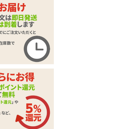
【SALE】YUIRA RE
VOLUTION ユイラ
商品名
レボリューション R
EV.2
商品コード
YIR019
メーカー価
4,345
円(税込)
格
購入価格
1,870
円(税込)
ポイント
85P
K.M.Produce(ケ
カテゴリ
イ・エム・プロデュ
ース)
付属品
パウチローション