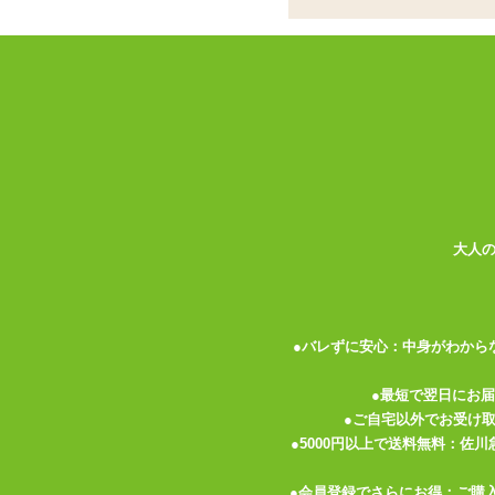
中はツルツル、握って
カップホール
ココがポイント
✓
カップの内側に突起を設け、直接
ール
✓
カップ部分は柔らかく、握ること
大人
✓
REV.2は硬すぎず柔らかすぎず
<メーカーコメント>
外壁からの刺激革命。にぎって楽しみ方自
●バレずに安心：中身がわから
オナカップ界に激震を巻き起こし新たな進化を
●最短で翌日にお
来るオナカップ新時代の幕開けにまだ見ぬ
●ご自宅以外でお受け
●5000円以上で送料無料：佐
>>>>外壁が刺激する新しい構造。<<<<<
◎吸い付きが調節できるバキュームホール
●会員登録でさらにお得：ご購