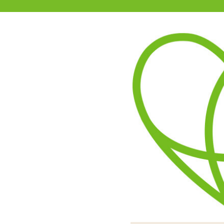
11-15時まで受付
0120-361-969
(土日祝休)
商品を探す
ヘルプ
アダルトグッズ通販「エムズ」TOP
ョン REV.2
【SALE】YUIRA REVOLU
1.00
レビューを見る（1）
挿入部の外側に凹凸を設け
ペニスが直接触れるホール
このように、カップの内側
中芯はオナホール部分の使
カップ部分はソフト素材に
粘度は硬
糸引きは
ユイラ
パ
型オナホール「YUIRA REV
ので、ホール部分外側に
なり硬い素材なの