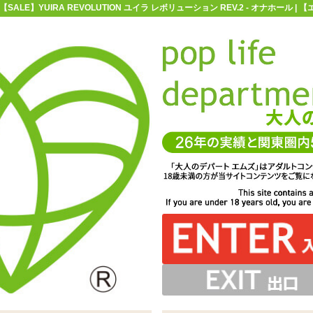
【SALE】YUIRA REVOLUTION ユイラ レボリューション REV.2 - オナホール
お買い物ガイド
お問い合わせ
マ
オナホール
K.M.Produce(ケイ・エム・プロデュース)
【SALE】Y
TION ユイラ レボリューション REV.2
、間に挟まるオナホール素材を通して刺激を楽しむカップ
部分は凹凸の全くないつるんとした作り。薄手で柔らかい
に凹凸が付いています。この部分はオナホールとしてはか
用後に立たせる乾燥台になりますし、再度カップへ納める
なっており、握ることで簡単に圧迫することができます
めでボタッとしており、垂れにくいです
ないのでしっかり留まり潤いを与えます
 レボリューションは3種同時発売です
ウチローションが付属しています
丸く穴の開いた挿入口
OLUTION ユイラ レボリューション REV.2」 ※サイズは
当たるカップ内側の凹凸のクッションになっています
で直接ペニスを当てて擦るのは向いていません
ときのガイドにもなります
エムズ実測値です