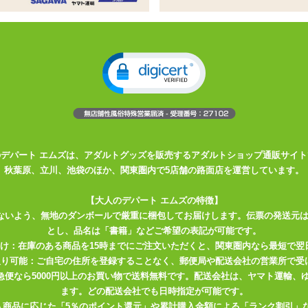
刺激!外壁に突起が付いた非使い捨て
突起がペニスに触れないようになっている非使い捨てカップホ
で圧力や吸い付きが調節できます
のデパート エムズは、アダルトグッズを販売するアダルトショップ通販サイト
。根元から絞り上げるように締め付けます
秋葉原、立川、池袋のほか、関東圏内で5店舗の路面店を運営しています。
【大人のデパート エムズの特徴】
由自在。大人気YUIRAシリーズより遂に登場。
ないよう、無地のダンボールで厳重に梱包してお届けします。伝票の発送元
とし、品名は「書籍」などご希望の表記が可能です。
遂げたNew Style CupがKMプロデュースより満を持して登場。
届け：在庫のある商品を15時までにご注文いただくと、関東圏内なら最短で翌
わくわくと興奮が止まらない!
取り可能：ご自宅の住所を登録することなく、郵便局や配送会社の営業所で受
川急便なら5000円以上のお買い物で送料無料です。配送会社は、ヤマト運輸
ます。どの配送会社でも日時指定が可能です。
。
入商品に応じた「5％のポイント還元」や累計購入金額による「ランク割引」