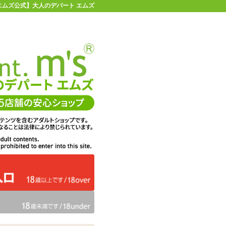
 | 【エムズ公式】大人のデパート エムズ
店舗情報・地図
お買い物ガイド
ヘルプ
お問い合わせ
0
イページ
カゴを見る
UIRA REVOLUTION ユイラ レボリューシ
在庫状況：
販売終了
57%OFF
メーカー価格：
4,345
円(税込)
1,870
エムズ価格：
円(税込)
85P
ポイント：