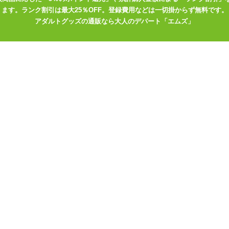
と握れるシリコン。
ます。ランク割引は最大25％OFF。登録費用などは一切掛からず無料です。
に使うと効果的です。
アダルトグッズの通販なら大人のデパート「エムズ」
部分を守ります。
タ底付き。
在に揺さぶる新感覚の快感!!
にストローク!!
手入れ >>
っ張るだけでカンタンに取り出すことが出来ます。
っかり水洗いしてください。洗浄後は水気をよく切り、付属のメンテナ
さい。
のメンテナンススティックでホールを本体に押し込みセットしてくださ