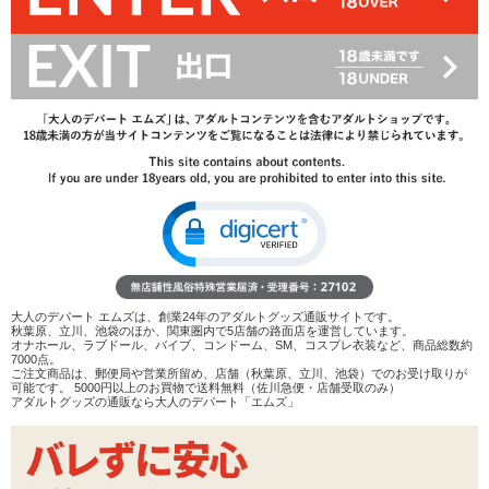
860
円(税込)
1,540円(税込)
→
レビューを見る
検討リストへ追加
レビューを書く
商品へのお問い合わせ
在庫状況：
販売終了
商品説明
ココがポイント
大人のデパート エムズは、創業24年のアダルトグッズ通販サイトです。
✓
下から持ち上げてペニスの角度を調節する、フェラチオ
秋葉原、立川、池袋のほか、関東圏内で5店舗の路面店を運営しています。
補助用のペニスリング
オナホール、ラブドール、バイブ、コンドーム、SM、コスプレ衣装など、商品総数約
7000点。
✓
伸縮性のあるエラストマー製。通常の性交補助用として
ご注文商品は、郵便局や営業所留め、店舗（秋葉原、立川、池袋）でのお受け取りが
もお使いいただけます
可能です。 5000円以上のお買物で送料無料（佐川急便・店舗受取のみ）
アダルトグッズの通販なら大人のデパート「エムズ」
✓
べたつきと素材独自のにおいがあるので、使用前に一度
洗浄することを推奨します
<メーカーコメント>
思わずしゃぶりつく!!しゃぶられ率120%!!!