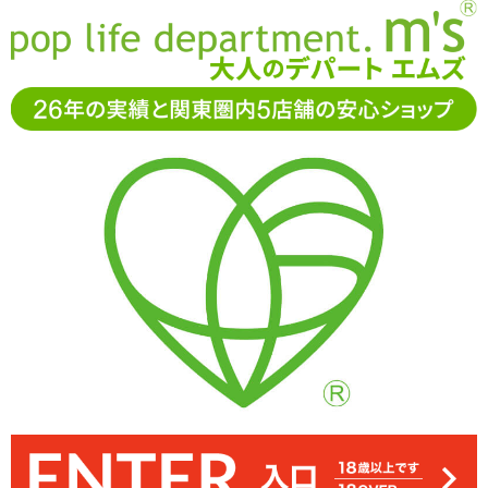
お電話でもご注文・ご相談可能です。お気軽に
0120-361-969
11-15時まで受付（土日
祝休）
アダルトグッズ通販「エムズ」TOP
男性サポートグッズ
ペ
ニスリング(コックリング)
【SALE】フェラリング
【SALE】フェラリング
3.00
レビューを見る（1）
フェラチオ用のペニスリング「フェラリング」。装着してペニスの
本体はプニプニと海外のグミのような硬めの弾力。ややペタっとし
伸縮はしますが、伸ばす時に少々力が必要です。締め付けは強めな
内径は約4cmほど。ペニスサイズによっては窮屈に感じる場合もあ
幅のあるほうをタマの裏に来るようにしてペニスを持ち上げます
幅広なので食い込み感は控えめです
ので通常のペニスリングとして活用してもいいですね
角度を調節します ※サイズはエムズ実測値です
た手触り。装着時はヘアの巻き込みにご注意を
りそう ※サイズはエムズ実測値です
44%OFF