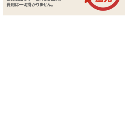
商品コード
TOY-9909301
メーカー価
1,540
円(税込)
格
購入価格
860
円(税込)
ポイント
39P
カテゴリ
ペニスリング(コックリング)
素材・成分
エラストマー
商品情報をメールで送る