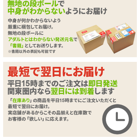
は強め
✓
肌に強く当たらないよう装着時はゆっくりと手を離すよ
うにしてください
<メーカーコメント>
持続力×射精力×勃起力
二つのリングで力がみなぎる、新しいREGNO
付け方いろいろ。男魂に火をつけろ!
根元や睾丸を締め付ける!!シングル&ダブル、組み合わせ自由!!
レグノをハメて、夜の王者に!!
▼さまざまなシーンで活躍するペニスリング、レグノシリーズはこ
続きを読む
ちら
■
レグノリング レーサー 2個入り
→タイヤのような形状、よく伸びて適度な締め付け
■
レグノ Wエナジーリング
→2個のリングが立体的に繋がった形状で2箇所同時に強めに締め付
ける
■
レグノ コック&ボールリング