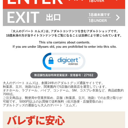
33%OFF
440
円(税込)
660円(税込)
→
レビューを見る
検討リストへ追加
レビューを書く
商品へのお問い合わせ
申し訳ございませんが、
只今品切れ中です。
入荷予定目安(未定)
再入荷通知を受け取る
在庫状況：
在庫切れ
大人のデパート エムズは、創業24年のアダルトグッズ通販サイトです。
秋葉原、立川、池袋のほか、関東圏内で5店舗の路面店を運営しています。
オナホール、ラブドール、バイブ、コンドーム、SM、コスプレ衣装など、商品総数約
7000点。
商品説明
ご注文商品は、郵便局や営業所留め、店舗（秋葉原、立川、池袋）でのお受け取りが
可能です。 5000円以上のお買物で送料無料（佐川急便・店舗受取のみ）
アダルトグッズの通販なら大人のデパート「エムズ」
ココがポイント
✓
単独でも組み合わせても使える太めのペニスリング2個
セット
✓
ユニークなナットのような形状、縮む力があり締め付け