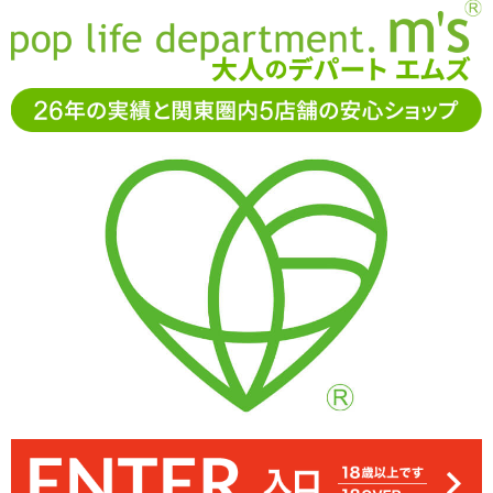
お電話でもご注文・ご相談可能です。お気軽に
0120-361-969
11-15時まで受付（土日
祝休）
アダルトグッズ通販「エムズ」TOP
男性サポートグッズ
ペ
ニスリング(コックリング)
レグノリング オクタゴン 2個入り
レグノリング オクタゴン 2個入り
4.50
レビューを見る（2）
ナットのような形状のペニスリング「レグノリング オクタゴン 2個
本品は2個セット。画像のように2箇所に使ったり、もちろん単独で
「レグノリング オクタゴン 2個入り」はややハード、「レグノリン
ややハードな締め付けなので慣れている方や強めのリングをお探し
グ レーサー 2個入り」は伸縮性高め。用途に合わせてお選びくださ
入り」 ※サイズはエムズ実測値です
もお使いいただけます
の方にオススメ
い