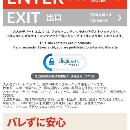
レビューを見る
検討リストへ追加
レビューを書く
商品へのお問い合わせ
在庫状況：
販売終了
商品説明
香料に使われているチュカガはメキシコに自生する植物で、
古代マヤ文明の儀式では麻酔効果のあるものとして用いられまし
た。
現地では歯痛に用いたり、唐辛子の味をマイルドにするために使わ
大人のデパート エムズは、創業24年のアダルトグッズ通販サイトです。
秋葉原、立川、池袋のほか、関東圏内で5店舗の路面店を運営しています。
れたりもします。
オナホール、ラブドール、バイブ、コンドーム、SM、コスプレ衣装など、商品総数約
7000点。
ですので、本商品に化学的な麻酔剤のようなものは、一切含有して
ご注文商品は、郵便局や営業所留め、店舗（秋葉原、立川、池袋）でのお受け取りが
可能です。 5000円以上のお買物で送料無料（佐川急便・店舗受取のみ）
おりません。
アダルトグッズの通販なら大人のデパート「エムズ」
・使用方法
性行為直前に清潔にした局所の先端粘膜部に数回スプレーします。